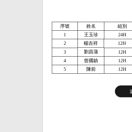
序號
姓名
組別
1
王玉珍
2
4
H
2
楊吉祥
1
2H
劉昌蒲
3
1
2H
4
曾國鎮
1
2H
5
陳前
1
2H