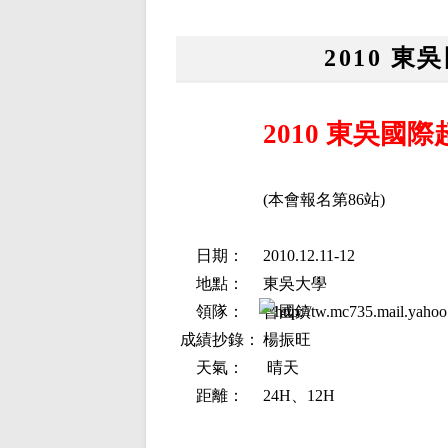
2010 
2010 東吳國
(本會報名第86站)
日期：
2010.12.11-12
地點：
東吳大學
領隊：
曾國鎮
成績抄錄：
楊振旺
天氣：
晴天
距離：
24H、12H