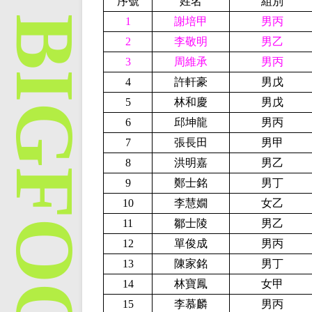
序號
姓名
組別
1
謝培甲
男丙
2
李敬明
男乙
3
周維承
男丙
4
許軒豪
男戊
5
林和慶
男戊
6
邱坤龍
男丙
7
張長田
男甲
8
洪明嘉
男乙
9
鄭士銘
男丁
10
李慧嫺
女乙
11
鄒士陵
男乙
12
單俊成
男丙
13
陳家銘
男丁
14
林寶鳳
女甲
15
李慕麟
男丙