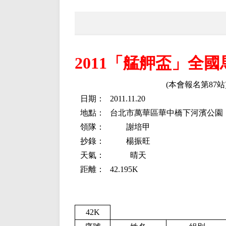
2011「艋舺盃」全
(本會報名第87站
日期：
2011.11.20
地點：
台北市萬華區華中橋下河濱公園
領隊：
謝培甲
抄錄：
楊振旺
天氣：
晴天
距離：
42.195K
42K