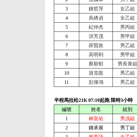
3
鍾哲萍
女乙組
4
吳綉貞
女乙組
5
紀仲杰
男丙組
6
洪芳茂
男甲組
7
薛賢政
男乙組
8
高明利
男甲組
9
蔡順郁
男長青
10
游克龍
男乙組
11
彭偉鴻
男乙組
半程馬拉松21K
0
7
:
1
0起跑 限時
3
小時
編號
姓名
組別
1
林宣佑
男戊組
2
鍾承展
男丁組
3
林芳語
女乙組