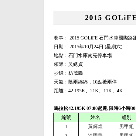
2015 GOL
賽事：
2015 GOLiFE 石門水庫國際路
日期：
2015
年
10
月
24
日
(
星期六
)
地點：石門水庫南苑停車場
領隊：吳綉貞
抄錄：枋茂義
天氣：陰雨綿綿，1
0點後雨停
距離：42.195K、21K、
11
K、
4K
馬拉松42.195K
0
7
:
0
0起跑 限時
6
小時
3
編號
姓名
組別
1
黃輝煌
男甲組
2
涂國華
男甲組