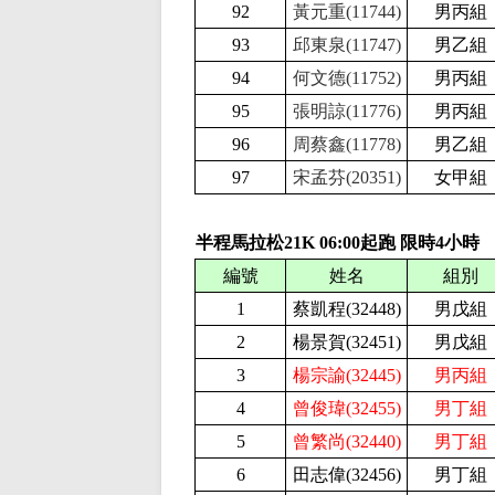
92
黃元重(11744)
男丙組
93
邱東泉(11747)
男乙組
94
何文德(11752)
男丙組
95
張明諒(11776)
男丙組
96
周蔡鑫(11778)
男乙組
97
宋孟芬(20351)
女甲組
半程馬拉松21K
06:
0
0起跑 限時
4
小時
編號
姓名
組別
1
蔡凱程(32448
)
男戊組
2
楊景賀(32451
)
男戊組
3
楊宗諭(32445)
男丙組
4
曾俊瑋(32455)
男丁組
5
曾繁尚(32440)
男丁組
6
田志偉(32456
)
男丁組