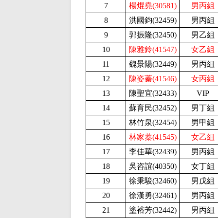
7
楊焜堯(30581)
男丙組
8
洪國鈞(32459
)
男丙組
9
郭振隆(32450
)
男乙組
10
陳雅鈴(41547)
女乙組
11
魏景陽(32449
)
男丙組
12
陳姿蓁(41546)
女丙組
13
陳聖宜(32433
)
VIP
14
蘇育民(32452
)
男丁組
15
林竹泉(32454
)
男甲組
16
林家蓁(41545)
女乙組
17
李佳華(32439
)
男丙組
18
吳咨誼(40350
)
女丁組
19
徐秉駿(32460
)
男戊組
20
徐漢勇(32461
)
男丙組
21
塗裕芳(32442
)
男丙組