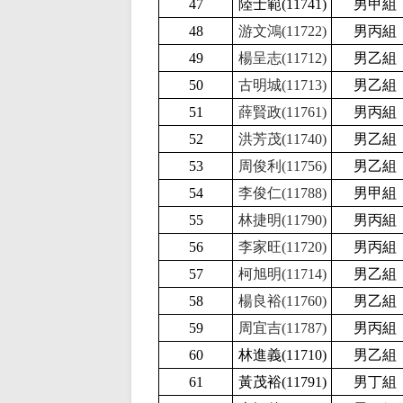
47
陸士範(11741
)
男甲組
48
游文鴻(11722)
男丙組
49
楊呈志(11712)
男乙組
50
古明城(11713)
男乙組
51
薛賢政(11761)
男丙組
52
洪芳茂(11740)
男乙組
53
周俊利(11756)
男乙組
54
李俊仁(11788)
男甲組
55
林捷明(11790)
男丙組
56
李家旺(11720)
男丙組
57
柯旭明(11714)
男乙組
58
楊良裕(11760)
男乙組
59
周宜吉(11787)
男丙組
60
林進義(11710
)
男乙組
61
黃茂裕(11791
)
男丁組