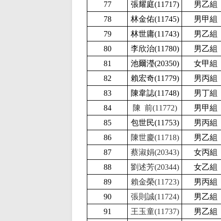
77
張耀庭(11717
)
男乙組
78
林金佑(11745
)
男甲組
79
林世庸(11743
)
男乙組
80
李欣治(11780
)
男乙組
81
池爾瀅(20350
)
女甲組
82
賴宏奇(11779
)
男丙組
83
陳韋誌(11748
)
男丁組
84
陳 前(11772)
男甲組
85
包世民(11753
)
男丙組
86
陳世慶(11718)
男乙組
87
蔡淑娟(20343)
女丙組
88
劉述芳(20344)
女乙組
89
賴金榮(11723)
男丙組
90
張則誠(11724)
男乙組
91
王玉童(11737)
男乙組