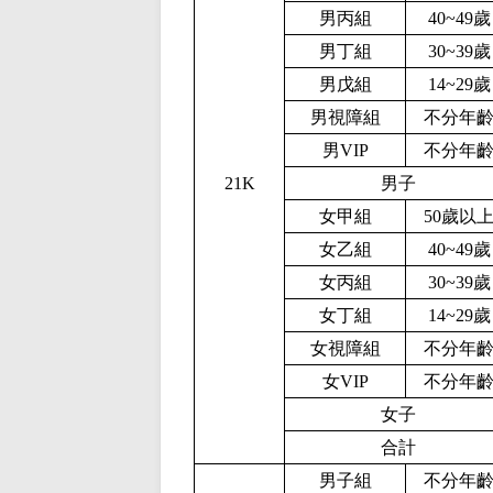
男丙組
40~49歲
男丁組
30~39歲
男戊組
1
4
~
2
9歲
男視障組
不分年
男V
IP
不分年
21K
男子
女甲組
5
0
歲以
女乙組
40~49歲
女丙組
30~39歲
女丁組
1
4
~
2
9歲
女視障組
不分年
女V
IP
不分年
女子
合計
男子組
不分年