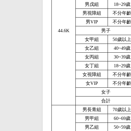
男戊組
1
8
~
2
9歲
男視障組
不分年
男V
IP
不分年
4
4.6
K
男子
女甲組
5
0
歲以
女乙組
40~49歲
女丙組
30~39歲
女丁組
1
8
~
2
9歲
女視障組
不分年
女V
IP
不分年
女子
合計
男長青組
70歲以
男甲組
60~69歲
男乙組
50~59歲