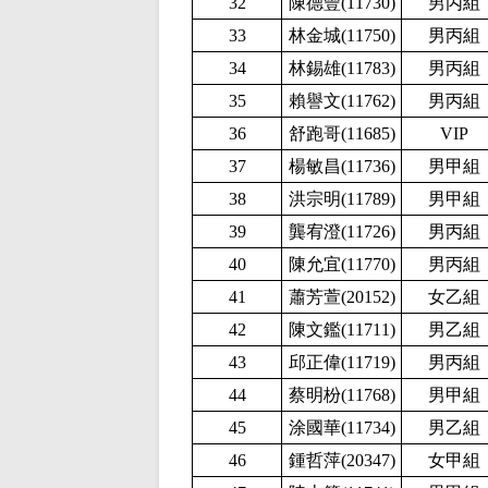
32
陳德豐(
11730)
男丙組
33
林金城(
11750)
男丙組
34
林錫雄(11783
)
男丙組
35
賴譽文(11762
)
男丙組
36
舒跑哥(11685
)
VIP
37
楊敏昌(11736
)
男甲組
38
洪宗明(11789
)
男甲組
39
龔宥澄(11726
)
男丙組
40
陳允宜(11770
)
男丙組
41
蕭芳萱(20152
)
女乙組
42
陳文鑑(11711
)
男乙組
43
邱正偉(11719
)
男丙組
44
蔡明枌(11768
)
男甲組
45
涂國華(11734
)
男乙組
46
鍾哲萍(20347
)
女甲組