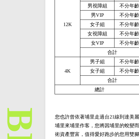
男視障組
不分年
男V
IP
不分年
1
2
K
女子組
不分年
女視障組
不分年
女V
IP
不分年
合計
男子組
不分年
4
K
女子組
不分年
合計
總計
您也許曾依著埔里走過台21線到達美
埔里來埔里作客，您將因埔里的蛻變
術資產豐富，值得愛好跑步的您用雙