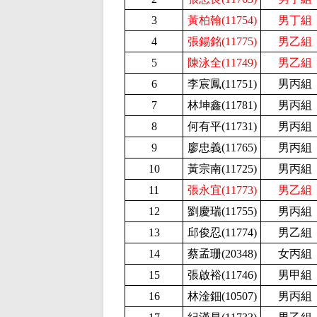
3
黃柏翰(11754)
男丁組
4
張錫銘(11775)
男乙組
5
陳泳全(11749)
男乙組
6
李宸鳳(
11751)
男丙組
7
林坤鑫(
11781)
男丙組
8
何有平(
11731)
男丙組
9
廖忠義(
11765)
男丙組
10
黃宗南(
11725)
男丙組
11
張永宜(11773)
男乙組
12
劉慶瑞(
11755)
男丙組
13
邱俊忍(
11774)
男乙組
14
蔡孟珊(20348)
女丙組
15
張啟裕(
11746)
男甲組
16
林淦鈿(
10507)
男丙組