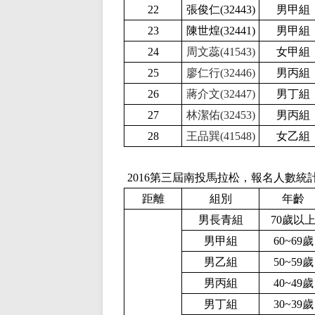
22
張俊仁(32443
)
男甲組
23
陳世煌(32441
)
男甲組
24
周文蕊(41543)
女甲組
25
廖仁行(32446)
男丙組
26
蔣介文(32447)
男丁組
27
林潔佑(32453)
男丙組
28
王品巽(41548)
女乙組
2016
第三屆南投馬拉松，報名人數統
距離
組別
年齡
男長青組
70歲以
男甲組
60~69歲
男乙組
50~59歲
男丙組
40~49歲
男丁組
30~39歲