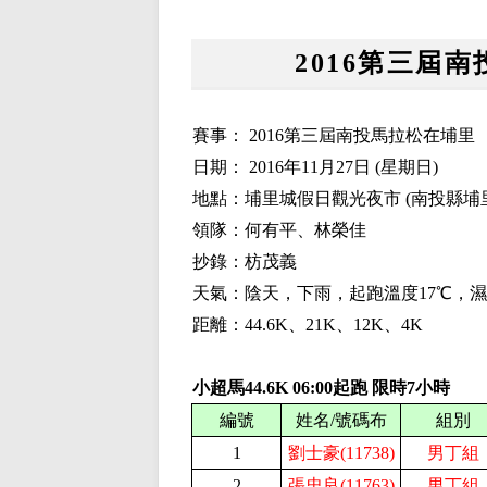
2016第三屆南
賽事：
2016第三屆南投馬拉松在埔里
日期：
2016
年
11
月
27
日
(
星期日
)
地點：埔里城假日觀光夜市 (南投縣埔里
領隊：何有平、林榮佳
抄錄：枋茂義
天氣：陰天，下雨，起跑溫度
17
℃，
距離：4
4.6
K、21K、
12
K、
4K
小超馬44.6K
06:
0
0起跑 限時
7
小時
編號
姓名/號碼布
組別
1
劉士豪(11738)
男丁組
2
張忠良(11763)
男丁組