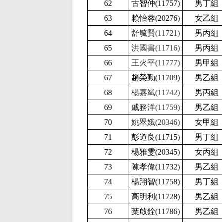
62
古智仲(11757
)
男丁組
63
賴怡蓉(20276
)
女乙組
64
舒毓賢(11721)
男丙組
65
洪國書(11716)
男丙組
66
王火平(11777)
男甲組
67
趙榮勤(11709
)
男乙組
68
楊嘉斌(11742)
男丙組
69
戚務洋(11759)
男乙組
70
姚翠娥(20346)
女甲組
71
彭道良(11715
)
男丁組
72
楊雅雯(20345
)
女丙組
73
陳孝偉(11732
)
男乙組
74
楊翔智(11758
)
男丁組
75
高明利(11728
)
男乙組
76
葉啟銓(11786
)
男乙組