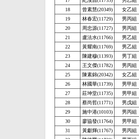
17
紀漢昌(
11733)
男乙組
18
曾素慧(
20349)
女乙組
19
林春宏(
11729)
男丙組
20
周忠源(
11727)
男丙組
21
盧法水(
11766)
男乙組
22
黃耀南(
11769)
男乙組
23
陳建穆(
11393)
男丁組
24
王文傑(
11782)
男丙組
25
陳素錦(
20342)
女乙組
26
林國華(
11739)
男甲組
27
莊坤堂(
11735)
男甲組
28
蔡尚哲(
11771)
男戊組
29
施中港(
10103)
男丙組
30
廖協發(
11764)
男甲組
31
黃獻輝(
11767)
男丙組