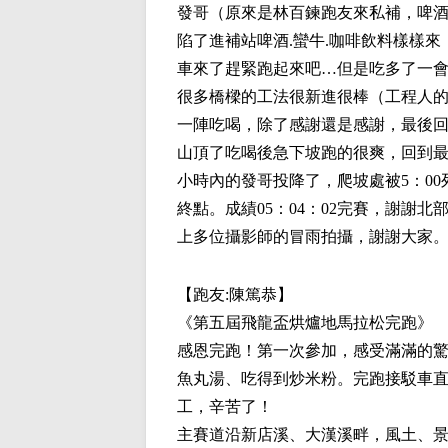
發哥（原來是林百鍊跑友來私補，啤
陷了進補站啤酒.蠻牛.咖啡飲料樣樣來
車來了趕緊跑起來吧…但是吃多了一
很多橋樑的工法很新進很棒（工程人
一陣吃喝，除了感謝還是感謝，最後
山頂了吃喝後急下坡跑的很爽，回到最
小時內的發哥投降了，爬坡處被5：0
終點。成績05：04：02完賽，謝謝
上多位攝影師的冒雨拍攝，謝謝大家
【跑友:
陳篤恭
】
《第五屆飛龍盃烘爐地馬拉松完跑》
感恩完跑！第一次參加，感受滿滿的
魚丸湯、吃得到炒米粉。完跑接駁車
工，辛苦了！
主賽道沿新店溪、大漢溪畔，風土、