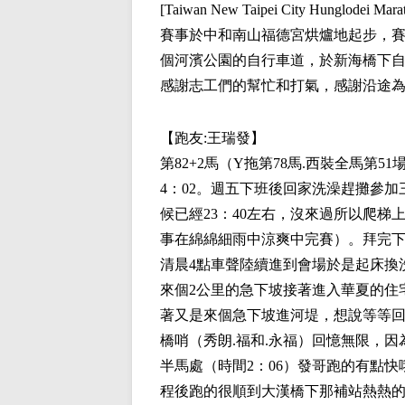
[Taiwan New Taipei City Hunglodei 
賽事於中和南山福德宮烘爐地起步，
個河濱公園的自行車道，於新海橋下
感謝志工們的幫忙和打氣，感謝沿途
【跑友:
王瑞發
】
第82+2馬（Y拖第78馬.西裝全馬第51
4：02。週五下班後回家洗澡趕攤參加
候已經23：40左右，沒來過所以爬
事在綿綿細雨中涼爽中完賽）。拜完下
清晨4點車聲陸續進到會場於是起床換
來個2公里的急下坡接著進入華夏的住
著又是來個急下坡進河堤，想說等等
橋哨（秀朗.福和.永福）回憶無限，
半馬處（時間2：06）發哥跑的有點
程後跑的很順到大漢橋下那補站熱熱的