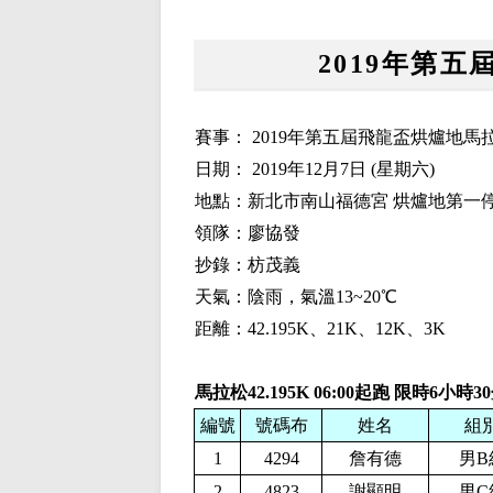
2019年第
賽事： 2019年第五屆飛龍盃烘爐地馬
日期： 2019年12月7日 (星期六)
地點：新北市南山福德宮 烘爐地第一停車場
領隊：廖協發
抄錄：枋茂義
天氣：陰雨，氣溫13~20℃
距離：42.195K、21K、12K、3K
馬拉松42.195K
06:00起跑 限時6小時3
編號
號碼布
姓名
組
1
4294
詹有德
男B
2
4823
謝顯明
男C