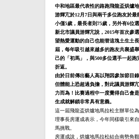
中和地區最代表性的路跑飛龍盃烘爐地
游輝宂於12月7日與兩千多位跑友於
小僅5歲，最長者則75歲，另外有6
新北市議員游輝宂說，2015年首次
望熱愛運動的自己也能替這塊土生土
屆，每年吸引越來越多的跑友共襄盛
己的「初馬」，與500多位選手一起跑
折返。
由於日前傳出藝人高以翔因參加節目
但體能上恐超過負擔，對此議員游輝
力而為！比賽過程中一度覺得自己會
生成就解鎖非常具有意義。
這一屆飛龍盃烘爐地馬拉松主辦單位
理事長房運成表示，今年同樣吸引來自
馬挑戰。
房運成說，烘爐地馬拉松結合南勢角