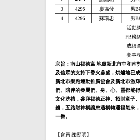
3
4295
廖協發
男B
4
4296
蘇瑞忠
男B
活動
F
B粉
成績
賽事
宗旨
：南山福德宮 地處新北市中和南
及信眾的支持下香火鼎盛，烘爐地已
新北市樂跑運動推廣協會及新北市游輝
們、陪伴的眷屬們、身、心、靈都能
文化洗禮，參拜福德正神、招財童子、
錢，五路財神橋讓您過橋轉運福氣來
一番。
【會員:
謝顯明
】