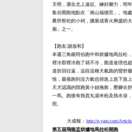
天明，適合北上遠征。練好腳力，明
集合開跑地點在「南山福德宮」。地
農所祭祀的小祠，擴展成香火興盛的大
廟」之一。
【跑友:
謝放和
】
本週三角錐阿伯跑中和烘爐地馬拉松
裡冷那裡冷跑了就不冷，跑道途徑也
道折回往返，這段這種天氣跑的蠻舒
悅，最後跑到沒力氣也得急上急下急
天才認識的陪跑黃小姐挽救，壓腳尖
一馬。跑後有熱貢丸湯米粉及熱水澡
照。
大成報：
http://n.yam.com/Artic
第五屆飛龍盃烘爐地馬拉松開跑