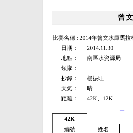
曾
比賽名稱 : 2014年曾文水庫馬拉
日期：
2014.11.30
地點：
南區水資源局
領隊：
抄錄：
楊振旺
天氣：
晴
距離：
42K、12K
42K
編號
姓名