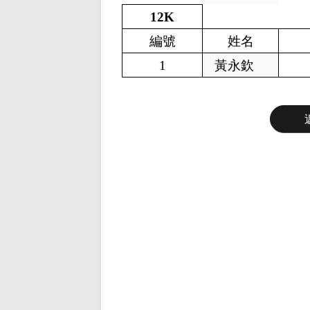
12K
編號
姓名
1
黃永欽