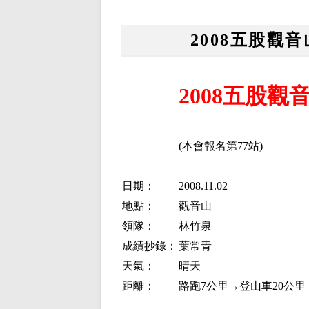
2008五股觀
2008五股
(本會報名第77站)
日期：
2008.11.02
地點：
觀音山
領隊：
林竹泉
成績抄錄：
葉常青
天氣：
晴天
距離：
路跑7公里→登山車20公里