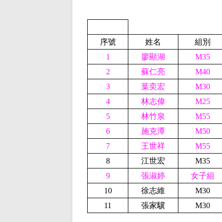
序號
姓名
組別
1
廖顯湖
M35
2
蘇仁亮
M40
3
葉奕宏
M30
4
林志偉
M25
5
林竹泉
M55
6
施克潭
M50
7
王世祥
M55
8
江世宏
M35
9
張淑婷
女子組
10
徐志維
M30
11
張家驥
M30