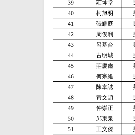
39
莊坤堂
40
柯旭明
41
張耀庭
42
周俊利
43
呂基台
44
古明城
45
莊慶鑫
46
何宗維
47
陳韋誌
48
黃文頡
49
仲崇正
50
邱東泉
51
王文傑