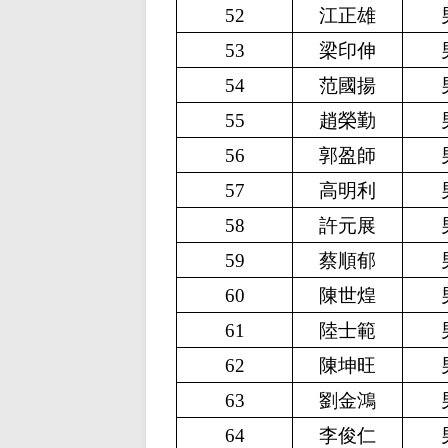
52
江正雄
53
梁印伸
54
范國揚
55
趙榮勤
56
郭盈師
57
高明利
58
許元展
59
蔡順郁
60
陳世煌
61
陸士範
62
陳坤旺
63
劉金鴻
64
李俊仁