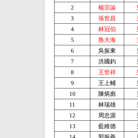
2
楊宗諭
3
張世昌
4
林冠伯
5
魯大海
6
吳振東
7
洪國鈞
8
王世祥
9
王上輔
10
陳炳彪
11
林瑞雄
12
周忠源
13
藍維德
14
郭振義