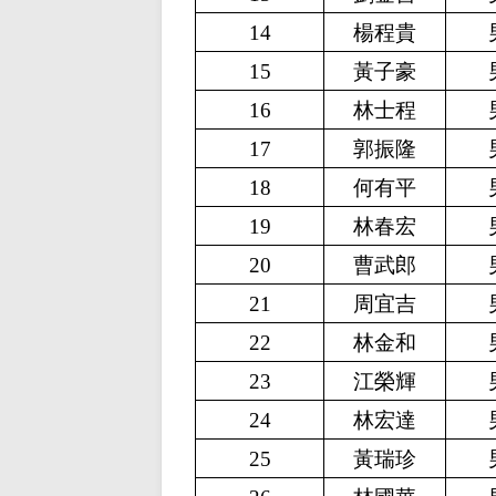
14
楊程貴
15
黃子豪
16
林士程
17
郭振隆
18
何有平
19
林春宏
20
曹武郎
21
周宜吉
22
林金和
23
江榮輝
24
林宏達
25
黃瑞珍