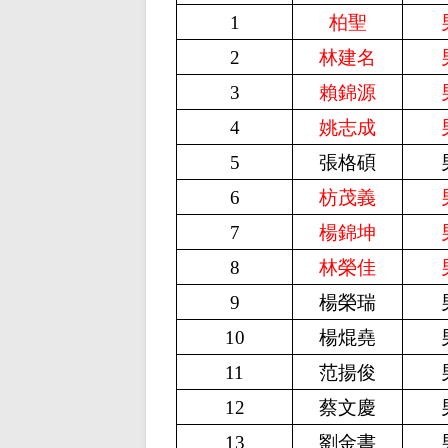
1
柏聖
2
林建名
3
賴錦源
4
姚志成
5
張格碩
6
枋茂義
7
楊錦坤
8
林榮佳
9
楊榮瑞
10
楊焜堯
11
范揚俊
12
蔡文慶
13
劉金書