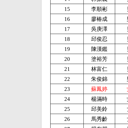
15
李順彬
16
廖椿成
17
吳庚澤
18
邱俊忍
19
陳漢鑑
20
塗裕芳
21
林富仁
22
朱俊錦
23
蘇鳳婷
24
楊滿時
25
邱美鈴
26
馬秀齡