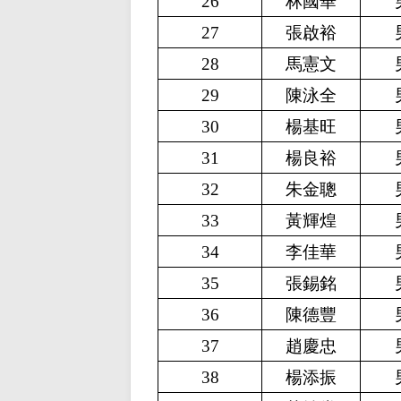
26
林國華
27
張啟裕
28
馬憲文
29
陳泳全
30
楊基旺
31
楊良裕
32
朱金聰
33
黃輝煌
34
李佳華
35
張錫銘
36
陳德豐
37
趙慶忠
38
楊添振