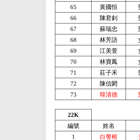
65
黃國恒
66
陳君釗
67
蘇瑞忠
68
林芳語
69
江美萱
70
林寶鳳
71
莊子禾
72
陳信閎
73
韓清德
22K
編號
姓名
1
白謦榕