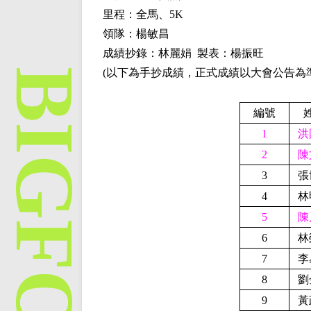
里程：全馬、
5K
領隊：楊敏昌
成績抄錄：林麗娟 製表：楊振旺
(以下為手抄成績，正式成績以大會公告為準
編號
1
洪
2
陳
3
張
4
林
5
陳
6
林
7
李
8
劉
9
黃