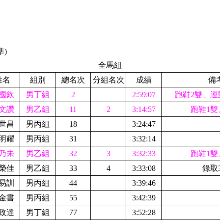
)
全馬組
姓名
組別
總名次
分組名次
成績
備
國欽
男丁組
2
2:59:07
跑鞋2雙、運
文讚
男乙組
11
2
3:14:57
跑鞋1雙
世昌
男丙組
18
3:24:47
明耀
男丙組
31
3:32:14
乃未
男乙組
32
3
3:32:33
跑鞋1雙
榮佳
男乙組
33
4
3:33:08
錄取
易訓
男丙組
44
3:39:46
金書
男丙組
55
3:42:39
政達
男丁組
77
3:52:28