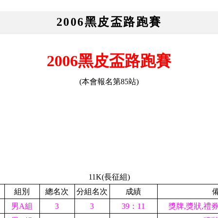
2006黑皮盃路跑賽
2006黑皮盃路跑賽
(本會報名第
85
站)
11K
(長征組)
組別
總名次
分組名次
成績
男A組
3
3
39：11
獎牌,獎狀,禮券