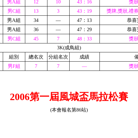
男A組
12
10
43：16
獎狀
男C組
13
3
43：19
獎牌,獎狀,禮券
男A組
34
––
4
7：13
恭喜
男A組
36
––
47：29
恭喜
男C組
45
7
48：33
獎狀
3K(
成鳥組)
組別
總名次
分組名次
成績
男F組
7
7
––
獎狀
2006第一屆風城盃馬拉松賽
(本會報名第
86
站)