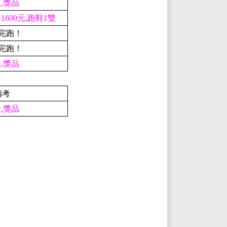
,獎品
1600元,跑鞋1雙
完跑！
完跑！
,獎品
備考
,獎品