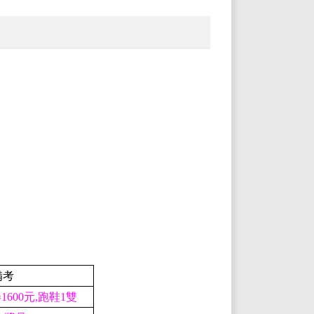
備考
1600元,跑鞋1雙