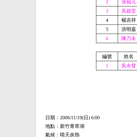
2
張福元
3
吳啟堂
4
楊吉祥
5
洪明嘉
6
陳乃未
編號
姓名
1
吳永發
日期：2006/
11/19(
日)
6:00
地點：新竹青草湖
氣候：晴天炎熱