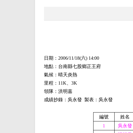
日期：2006/
11/18(
六)
14:00
地點：台南縣七股鄉正王府
氣候：晴天炎熱
里程：
11
K、
3K
領隊：洪明嘉
成績抄錄：吳永發 製表：吳永發
編號
姓名
1
吳永發