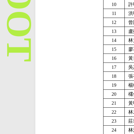
10
許
11
洪
12
曾
13
盧
14
林
15
廖
16
黃
17
吳
18
張
19
楊
20
欉
21
黃
22
林
23
莊
24
林