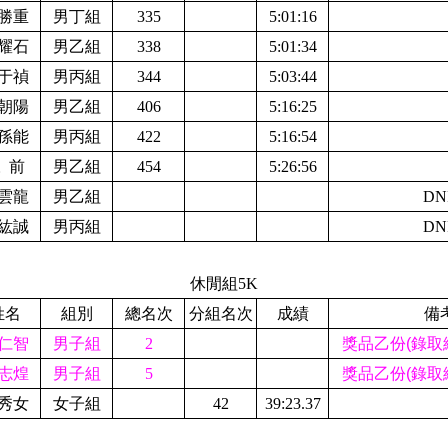
勝重
男丁組
335
5:01:16
耀石
男乙組
338
5:01:34
于禎
男丙組
344
5:03:44
朝陽
男乙組
406
5:16:25
孫能
男丙組
422
5:16:54
 前
男乙組
454
5:26:56
雲龍
男乙組
DN
紘誠
男丙組
DN
休閒組
5K
姓名
組別
總名次
分組名次
成績
備
仁智
男子組
2
獎品乙份(錄取
志煌
男子組
5
獎品乙份(錄取
秀女
女子組
42
39:23.37