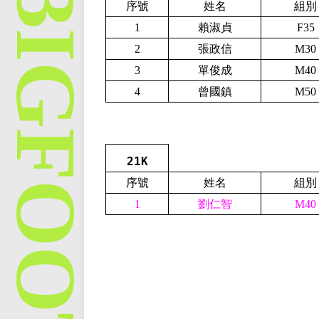
序號
姓名
組別
1
賴淑貞
F35
2
張政信
M30
3
單俊成
M40
4
曾國鎮
M50
21K
序號
姓名
組別
1
劉仁智
M40