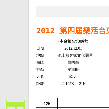
2012 第四屆樂活
(本會報名第89站)
日期：
2012.12.01
地點：
池上鄉客家文化園區
領隊：
曾國鎮
抄錄：
楊振旺
天氣：
陰天
距離：
42.195K 、21K
42K