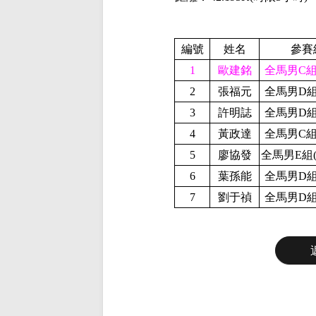
編號
姓名
參賽
1
歐建銘
全馬男C組(
2
張福元
全馬男D組(
3
許明誌
全馬男D組(
4
黃政達
全馬男C組(
5
廖協發
全馬男E組(
6
葉孫能
全馬男D組(
7
劉于禎
全馬男D組(