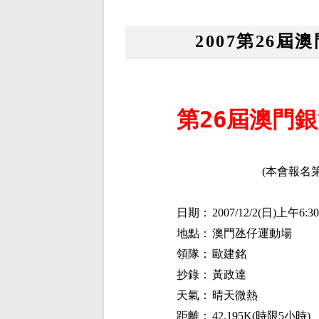
2007第26
第26屆澳門
(
本會報名
日期：
2007/12/2(
日
)
上午
6:30
地點：
澳門氹仔運動場
領隊：
歐建銘
抄錄：
黃政達
天氣：
晴天微熱
距離：
42.195K(
時限
5
小時
)