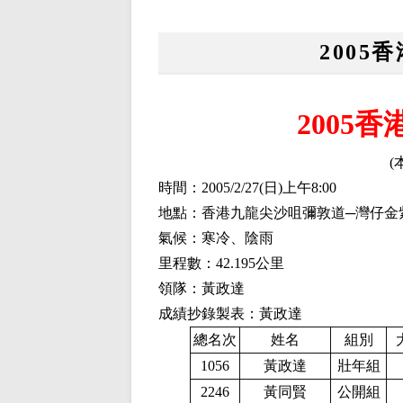
2005
2005
(
時間：2005/2/27(日)上午8:00
地點：香港九龍尖沙咀彌敦道─灣仔金
氣候：寒冷、陰雨
里程數：42.195公里
領隊：黃政達
成績抄錄製表：黃政達
總名次
姓名
組別
1056
黃政達
壯年組
2246
黃同賢
公開組