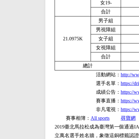
女1
9-
合計
男子組
男視障組
21.0975K
女子組
女視障組
合計
總計
活動網站：
http://w
選手名單：
https:/
成績公告：
https://
賽事直播：
https:/
非凡電視：
https:/
賽事相簿：
All sports
尋寶網
2019臺北馬拉松成為臺灣第一個通過
立萬名選手姓名牆，象徵這銅標籤認證