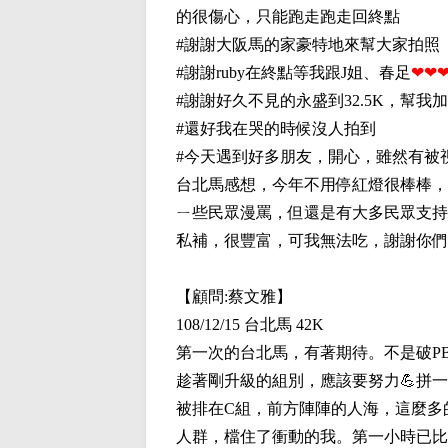
的很傷心，只能跑走跑走回終點
#謝謝大阪馬的家豪特地來幫大家拍照
#謝謝ruby在終點等我跟J姐、春足
❤❤
#謝謝好久不見的永盛到32.5K，幫
#還好我在哭的時候沒人拍到
#今天遇到好多朋友，開心，雖然有被
台北馬感想，今年不用停紅燈很棒棒，
ㄧ些民眾漫罵，但還是有大多民眾支持
私補，很豐富，可我無法吃，謝謝你們
【顧問:
蔡文雅
】
108/12/15 台北馬 42K
第一次的台北馬，有著期待。不是破PB
趁著剛升級的組別，應該要努力💪拼
被排在C組，前方陣陣的人海，這麼多
人群，檔住了衝動的我。第一小時已比