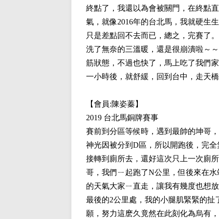
終點了，我還以為會被關門，在終點直
氣，就像2016年的台北馬，我就硬生
只是差點回不去而已，總之，完賽了。
洗了無奈的三溫暖，還是很崩潰啦～～
筋狀態，不過也快了，馬上吃了我們家的
一小時後，就舒緩，回到台中，走天橋
【會員:
陳姿蓁
】
2019 台北馬銅牌賽事
賽前到分區等候時，遇到最帥的坤哥，
神光因被分到D區，所以開跑後，完全
接轉到廁所去，還好這次只上一次廁所
哥，我們ㄧ起跑了N公里，但後來在水
的天氣大家ㄧ直走，讓我有幾度也想放
最後的2公里處，我的小腿肌緊緊的扯
願，努力這麽久竟然在此刻化為烏有，