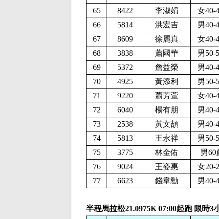
65
8422
李淑娟
女40-
66
5814
洪宏吉
男40-
67
8609
徐麗真
女40-
68
3838
蕭國華
男50-
69
5372
詹益榮
男40-
70
4925
黃添利
男50-
71
9220
蕭芳萱
女40-
72
6040
楊有朋
男40-
73
2538
黃文頡
男40-
74
5813
王永祥
男50-
75
3775
林金佑
男60
76
9024
王姿惠
女20-
77
6623
錢韋勳
男40-
半程馬拉松21.0975K
07:00起跑 限時3