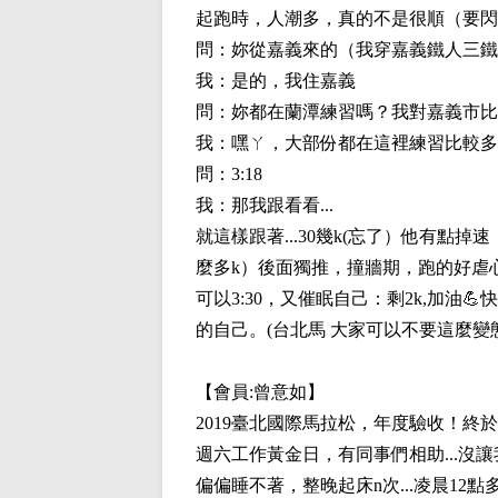
起跑時，人潮多，真的不是很順（要閃人
問：妳從嘉義來的（我穿嘉義鐵人三鐵
我：是的，我住嘉義
問：妳都在蘭潭練習嗎？我對嘉義市比
我：嘿ㄚ，大部份都在這裡練習比較多
問：3:18
我：那我跟看看...
就這樣跟著...30幾k(忘了）他有
麼多k）後面獨推，撞牆期，跑的好虐
可以3:30，又催眠自己：剩2k,加油💪快
的自己。(台北馬 大家可以不要這麼
【會員:
曾意如
】
2019臺北國際馬拉松，年度驗收！終
週六工作黃金日，有同事們相助...沒
偏偏睡不著，整晚起床n次...凌晨12