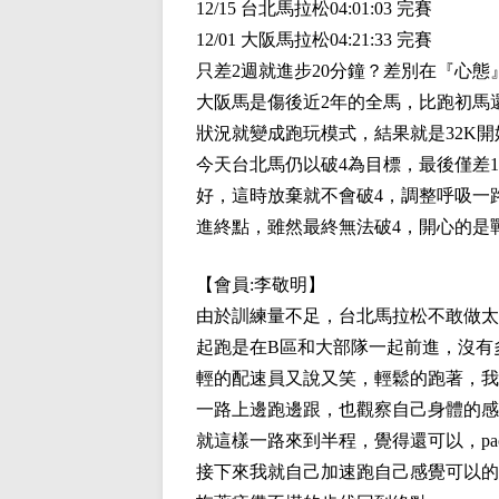
12/15 台北馬拉松04:01:03 完賽
12/01 大阪馬拉松04:21:33 完賽
只差2週就進步20分鐘？差別在『心態
大阪馬是傷後近2年的全馬，比跑初馬
狀況就變成跑玩模式，結果就是32K
今天台北馬仍以破4為目標，最後僅差1
好，這時放棄就不會破4，調整呼吸一
進終點，雖然最終無法破4，開心的是
【會員:
李敬明
】
由於訓練量不足，台北馬拉松不敢做太
起跑是在B區和大部隊一起前進，沒有多
輕的配速員又說又笑，輕鬆的跑著，我
一路上邊跑邊跟，也觀察自己身體的感
就這樣一路來到半程，覺得還可以，pac
接下來我就自己加速跑自己感覺可以的