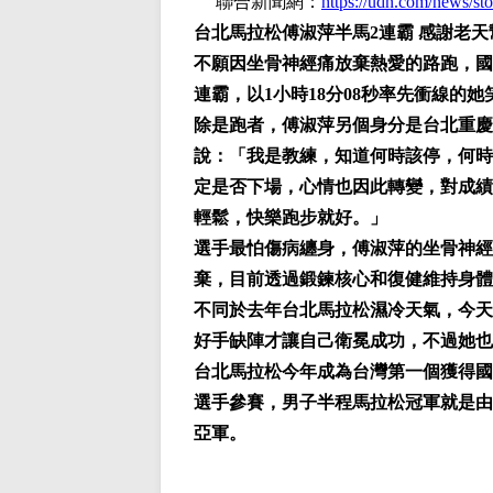
聯合新聞網：
https://udn.com/news/s
台北馬拉松傅淑萍半馬2連霸 感謝老天
不願因坐骨神經痛放棄熱愛的路跑，國
連霸，以1小時18分08秒率先衝線的
除是跑者，傅淑萍另個身分是台北重慶
說：「我是教練，知道何時該停，何時
定是否下場，心情也因此轉變，對成績
輕鬆，快樂跑步就好。」
選手最怕傷病纏身，傅淑萍的坐骨神經
棄，目前透過鍛鍊核心和復健維持身體
不同於去年台北馬拉松濕冷天氣，今天
好手缺陣才讓自己衛冕成功，不過她也
台北馬拉松今年成為台灣第一個獲得國
選手參賽，男子半程馬拉松冠軍就是由日
亞軍。