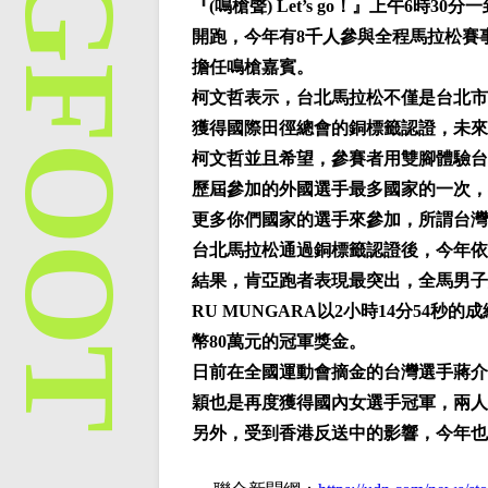
『(鳴槍聲) Let’s go！』上午6
開跑，今年有8千人參與全程馬拉松賽
擔任鳴槍嘉賓。
柯文哲表示，台北馬拉松不僅是台北市
獲得國際田徑總會的銅標籤認證，未來
柯文哲並且希望，參賽者用雙腳體驗台
歷屆參加的外國選手最多國家的一次，
更多你們國家的選手來參加，所謂台灣
台北馬拉松通過銅標籤認證後，今年依
結果，肯亞跑者表現最突出，全馬男子組
RU MUNGARA以2小時14分54秒的
幣80萬元的冠軍獎金。
日前在全國運動會摘金的台灣選手蔣介
穎也是再度獲得國內女選手冠軍，兩人
另外，受到香港反送中的影響，今年也