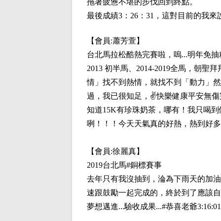
拖著疲憊不堪的步伐回到終點。
最後成績3：26：31，這對目前的
【會員:
蕭芳萱
】
台北馬拉松酷熱完賽啦，嗚...明年免抽精英組
2013 初半馬、2014-2019全
情」找不到熱情，就找不到「動力」然
過，我已很知足，✌快樂健康平安無傷
知道15K有珍珠奶茶，哪有！我只喝到
咧！！！今天天氣真的好熱，熱到好多
【會員:
徐麗真
】
2019台北馬#銅標賽事
去年只有我沒抽到，淪為下雨天的加油
速跟鼓勵一起完成的，終於到了應該自
夢想邁進...驗收成果...#恭喜老爺3:16: