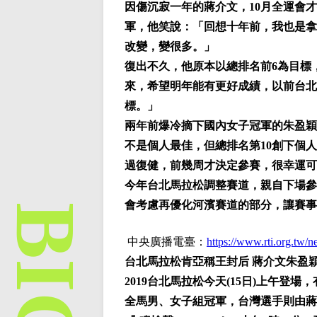
因傷沉寂一年的蔣介文，10月全運會才
軍，他笑說：「回想十年前，我也是拿
改變，變很多。」
復出不久，他原本以總排名前6為目標
來，希望明年能有更好成績，以前台北
標。」
兩年前爆冷摘下國內女子冠軍的朱盈穎
不是個人最佳，但總排名第10創下個
過復健，前幾周才決定參賽，很幸運可
今年台北馬拉松調整賽道，親自下場參
會考慮再優化河濱賽道的部分，讓賽事
中央廣播電臺：
https://www.rti.org.tw/
台北馬拉松肯亞稱王封后 蔣介文朱盈
2019台北馬拉松今天(15日)上午登
全馬男、女子組冠軍，台灣選手則由蔣