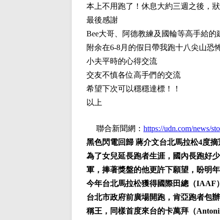
本上不用跑了！休息大約三週之後，狀
最後感謝
Bee大哥、阿德教練及國輪等高手給的
附余在6-8月的假日帶我跑十八尖山恐
小夫平時的心得交流
交友不慎各位高手們的交流
希望下次可以穩穩達標！！
以上
聯合新聞網：
https://udn.com/news/s
黑色閃電回歸 蔣介文台北馬拉松4度摘
為了女兒延長跑者生涯，國內長跑好少
軍，捧著獎盤的他更許下願望，盼明年
今年台北馬拉松獲得國際田總（IAAF
台北市政府前廣場開跑，肯亞跑者包辦男子、女
稱王，同樣首度來台的卡萬拜（Antonin