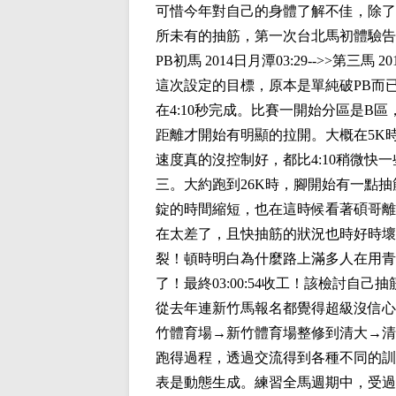
可惜今年對自己的身體了解不佳，除了
所未有的抽筋，第一次台北馬初體驗告
PB初馬 2014日月潭03:29-->>第三馬 20
這次設定的目標，原本是單純破PB而
在4:10秒完成。比賽一開始分區是B區
距離才開始有明顯的拉開。大概在5K
速度真的沒控制好，都比4:10稍微快
三。大約跑到26K時，腳開始有一點
錠的時間縮短，也在這時候看著碩哥離去
在太差了，且快抽筋的狀況也時好時壞
裂！頓時明白為什麼路上滿多人在用青
了！最終03:00:54收工！該檢討自己
從去年連新竹馬報名都覺得超級沒信心
竹體育場→新竹體育場整修到清大→清
跑得過程，透過交流得到各種不同的訓
表是動態生成。練習全馬週期中，受過