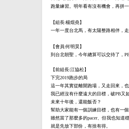
跑量練習。明年看有沒有機會，再拼一
【組長:
楊焜堯
】
一年一度台北馬，有太陽整路相伴，走
【會員:
何明昊
】
到台北朝聖，今年總算可以交待了，P
【前組長:
江協松
】
下完2019跑步的局
這一年其實從離開跑場，又走回來，也
我已經沒有什麼遠大的目標，破PB又
未來十年後，還能飯否？
幫助大家能有一個訓練目標，也有一個
雖然當了那麼多的pacer、但我也
就是先放下部份，有捨有得。