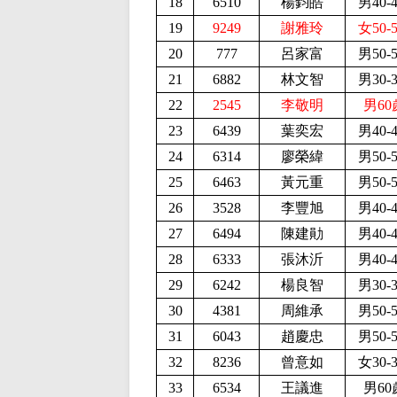
18
6510
楊鈞皓
男40-
19
9249
謝雅玲
女50-
20
777
呂家富
男50-
21
6882
林文智
男30-
22
2545
李敬明
男60
23
6439
葉奕宏
男40-
24
6314
廖榮緯
男50-
25
6463
黃元重
男50-
26
3528
李豐旭
男40-
27
6494
陳建勛
男40-
28
6333
張沐沂
男40-
29
6242
楊良智
男30-
30
4381
周維承
男50-
31
6043
趙慶忠
男50-
32
8236
曾意如
女30-
33
6534
王議進
男60