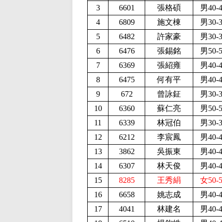
3
6601
張格碩
男40-
4
6809
施文棟
男30-
5
6482
許家豪
男30-
6
6476
張錫銘
男50-
7
6369
張紹雍
男40-
8
6475
何有平
男40-
9
672
曾詠鉦
男30-
10
6360
蘇仁亮
男50-
11
6339
林冠伯
男30-
12
6212
李宸鳳
男40-
13
3862
吳振東
男40-
14
6307
林天俊
男40-
15
8285
王秀絹
女50-
16
6658
姚志成
男40-
17
4041
林建名
男40-