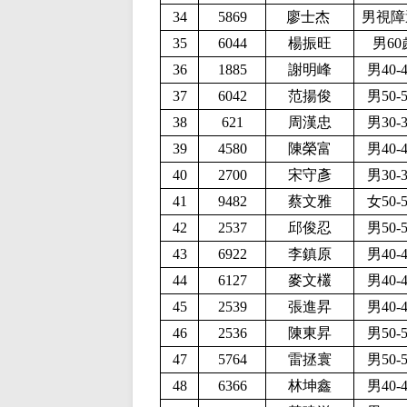
34
5869
廖士杰
男視障
35
6044
楊振旺
男60
36
1885
謝明峰
男40-
37
6042
范揚俊
男50-
38
621
周漢忠
男30-
39
4580
陳榮富
男40-
40
2700
宋守彥
男30-
41
9482
蔡文雅
女50-
42
2537
邱俊忍
男50-
43
6922
李鎮原
男40-
44
6127
麥文欉
男40-
45
2539
張進昇
男40-
46
2536
陳東昇
男50-
47
5764
雷拯寰
男50-
48
6366
林坤鑫
男40-