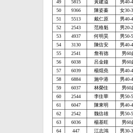
49
5815
黃建溢
男40-
50
9366
陳姿蓁
女30-
51
5513
戴仁原
男40-
52
2543
范格魁
男20-
53
4937
何明昊
男50-
54
3130
陳信安
男40-
55
2541
詹有德
男60
56
6038
呂金鐘
男60
57
6039
楊焜堯
男40-
58
6884
施中港
男40-
59
6037
林榮佳
男60
60
2544
李佳華
男50-
61
6047
陳東明
男40-
62
2542
魏信雄
男50-
63
6036
楊基旺
男60
64
447
江志鴻
男30-