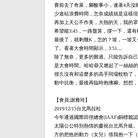
賽前去了奇萊，腳酸事小，連著4天沒
少進站浪費時間，怎奈成績就是這樣現
再加上天公不作美，大熱的天，我的罩
希望能3:45，一路盤算，撐一下，還
最後了，就剩幾K，怎的？坡，一坡又
了。看著大會時間顯示，3:51....
除了無奈，更多的難過。只能告訴自己，
是大會時間。哈哈😄又燃起了一絲絲
很久沒有和這麼多的高手同場較勁了，
動中抗衡，最後再臨時抱佛腳。想想，
【會員:
謝雅玲
】
2019/12/15台北馬拉松
今年通過國際田徑總會(IAAF)銅標
太陽公公特別熱情的慶祝台北馬升級。一
方的把他的動力（女兒）借我抱一下（