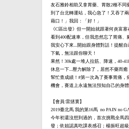
友石雅鈴相助又拿胃藥、胃散2種不同
到了台北轉運站，我心急了！又吞了兩顆
藉口！」我回：「好！」
《C區出發》但一開始就跟著何炎富塞在
看到400配速車，但我忽然忘了胃痛、
我安心下來...開始跟身體對話！提醒自己
下氣，無法跟你聊天！
果然！30k處一堆人拉筋、降速，40
休息一下...壓力解除了，居然不藥
幫忙查成績！#第一次為了賽事胃痛，痛
機會，賽道上永遠無法預知自己的身體
【會員:
雷拯寰
】
2019臺北馬 我的第16馬 no PAIN no G
今年初還沒想到過的，首次挑戰全馬四
發；依姐認真吃課表感召；楊振旺超級