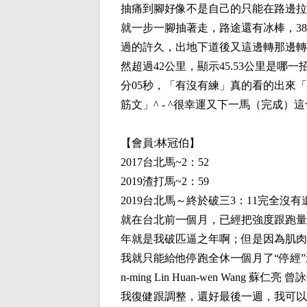
抽痛到腳好像不是自己的只能在路邊拉
就一步一腳抽著走，路途還有冰棒，3
過的許久，出地下道後又這邊轉那邊轉
然超過42公里，顯示45.53公里是哪
分05秒，「有沒有練」真的看的出來
筋文」^ - ^很幸運又下一馬（完成）這
【會員:
林冠伯
】
2017台北馬~2：52
2019渣打馬~2：59
2019台北馬～終於破三3：11完全沒有
就在台北前一個月，已經把強度跟跑量
年就是我破匹逼之年啊；但是因為肌肉
我就只能給他停跑全休一個月了“停經”
n-ming Lin Huan-wen W
我復健跟調整，還好最後一週，我可以