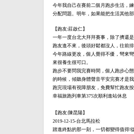
今年我自己在賽前二個月跑步生活，練
分配問題。明年，如果能把生活其他部
【跑友:
莊啟仁
】
一年一度台北大拜拜賽事，除了擠還是
跑友進不來，後頭好鬆都沒人，往前排
今年路線更改，個人覺得不優，彎來彎
來很養生很可口。
跑步不要問我完賽時間，個人跑步心態
的時候，傾聽身體聲音平安完賽才是我
跑完現場有視障朋友，免費幫忙跑友按
幸福旅跑列車第375次順利進站休息
【跑友:
陳昆陽
】
2019-12-15-台北馬拉松
踏進終點的那一刻，一切都變得值得!