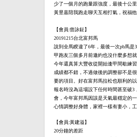
少了一個月的跑量跟強度，最後十公里
黃昱嘉陪我跑走聊天互相打氣，祝福他
【會員:
曾詠鉦
】
20191215台北富邦馬
說到全馬睽違了6年，最後一次pb馬是
甲跑友三個多月前邀約也沒什麼多想就
今年還真算大豐收從開始逢甲間歇練習
成績都不錯，不過做後的調整卻不是很
要的項目。好在富邦馬拉松也順利的以個
報名時沒為這場設下任何時間甚至破3
會，今年富邦馬因該是天氣最穩定的一
心情調整好身體，家裡一樣有妻小，工
【會員:
黃建溢
】
20分鐘的差距