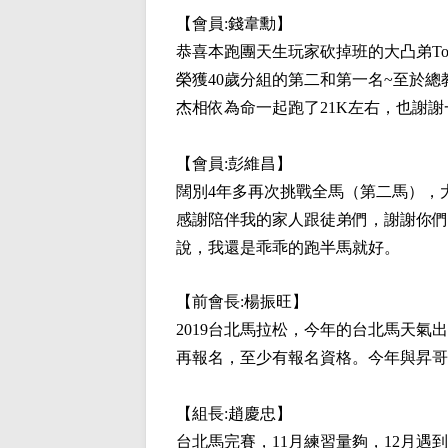
【會員:
錢韋勳
】
恭喜本跑團天生玩家砍掉班的大凸弟Tony
榮獲40歲分組的第二和第一名~至於總教
杰相依為命一起跑了21K左右，也謝
【會員:
彭維昌
】
闊別4年多再次挑戰全馬（第二馬），
感謝陪伴我的家人跟徒弟們，謝謝你們
說，我還是乖乖的跑半馬就好。
【前會長:
楊振旺
】
2019台北馬拉松，今年的台北馬天氣出乎
再報名，至少有報名資格。今年與昇哥
【組長:
趙慶忠
】
台北馬完賽，11月練習量夠，12月