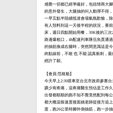
感覺一切都已經準備好，包括情商大腳
的意外發生，大腿抽的叫人動彈不得，
一早五點半陸續抵達會場氣氛歡愉，除
有人預料到這一天後半程的狀況，賽前一
床，週日四點開始用餐，30K後的三
路邊爆粗口，4h配速列車隊伍魚貫通
的抽筋換成右腿時，突然間意識這是今
終點線前，不敢 也 不能 認真衝刺，
經許了願。
【會員:
范格魁
】
今天早上2:30搭車至台北市政府參
踝少有疼痛，這疼痛醫生預估是工作久
出發都順順的跑不知不覺竟然配到每公里
都大概這個速度後面姚老師從後方追上來
度，跑26公里時腳外側抽筋，跑一步抽