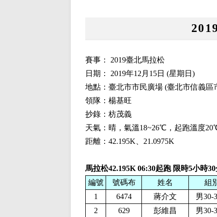
20
賽事： 2019臺北馬拉松
日期： 2019年12月15日 (星期日)
地點：臺北市市民廣場 (臺北市信義區
領隊：楊基旺
抄錄：枋茂義
天氣：晴，氣溫18~26℃，起跑溫度
2
距離：42.195K、21.0975K
馬拉松42.195K
06:30起跑 限時5小時3
編號
號碼布
姓名
組
1
6474
蔣介文
男30-
2
629
彭維昌
男30-