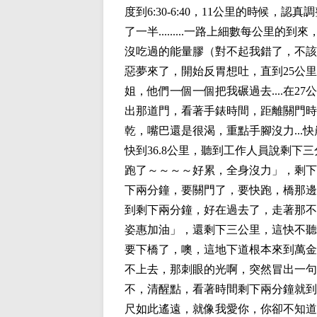
度到6:30-6:40，11公里的時候
了一半.........一路上細數每公里的
沒吃過的能量膠（對不起我錯了，不該
惡夢來了，開始反胃想吐，直到25公里
姐，他們一個一個把我碾過去....在
出那道門，看著手錶時間，距離關門時
乾，嘴巴還是很渴，重點手腳沒力...
快到36.8公里，聽到工作人員說剩下
跑了～～～～好累，全身沒力」，剩下
下兩分鐘，要關門了，要快跑，橋那邊
到剩下兩分鐘，好在過去了，走著那不怎
姿惠加油」，還剩下三公里，這快不聽
要下橋了，噢，這地下道根本來到萬金
不上去，那刺眼的光啊，突然冒出一句剩
不，清醒點，看著時間剩下兩分鐘就到半
尺如此遙遠，就像我愛你，你卻不知道