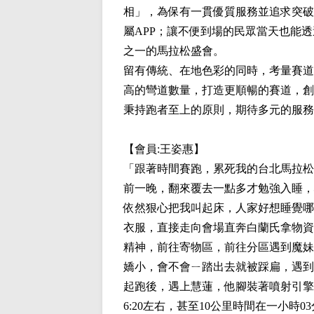
相」，為保有一貫優質服務並追求突破
屬APP；讓不便到場的民眾當天也能
之一的馬拉松盛會。
留有傳統、在地色彩的同時，考量賽道
高的彎道數量，打造更順暢的賽道，創
秉持跑者至上的原則，期待多元的服務
【會員:
王姿惠
】
「跟著時間賽跑，累死我的台北馬拉松
前一晚，翻來覆去一點多才勉強入睡，
依然狠心把我叫起床，人家好想睡覺哪
衣服，直接走向會場直奔白蘭氏拿物資
精神，前往寄物區，前往分區遇到魔妹
嬌小，會不會ㄧ踏出去就被踩扁，遇到世
起跑後，遇上慧蓮，他腳裝著噴射引擎飛
6:20左右，甚至10公里時間在一小