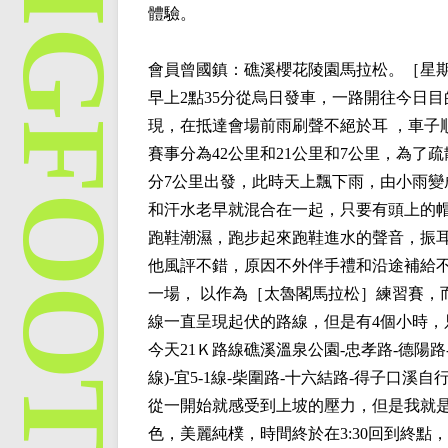
體驗。
會員
曾國鎮
：礁溪櫻花陵園馬拉松。［星期
早上2點35分從烏日發車，一路開往今日
現，在抵達會場前雨刷聲不絕於耳 ，車子順
賽事分為42公里和21公里和7公里，為了疏散
分7公里出發，此時天上飄下雨，由小雨
和汗水老早就混合在一起，只要有頭上的
跑鞋潮濕，跑步起來跑鞋進水的聲音，振耳
他風評不錯，原因不外伴手禮和沿途補給
一場， 以作為［太魯閣馬拉松］練習賽，
線一直呈現起伏的路線，但是有4個小時
今天21Ｋ路線礁溪溫泉公園-忠孝路-德陽路
線)-宜5-1線-柴圍路-十六結路-得子口溪
從一開始就感受到上坡的壓力，但是我就
色，美麗純樸，時間終於在3:30回到終