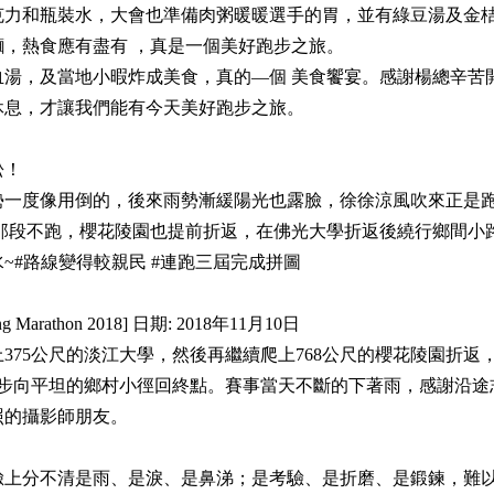
克力和瓶裝水，大會也準備肉粥暖暖選手的胃，並有綠豆湯及金
麵，熱食應有盡有 ，真是一個美好跑步之旅。
湯，及當地小暇炸成美食，真的—個 美食饗宴。感謝楊總辛苦
休息，才讓我們能有今天美好跑步之旅。
松！
勢一度像用倒的，後來雨勢漸緩陽光也露臉，徐徐涼風吹來正是
那段不跑，櫻花陵園也提前折返，在佛光大學折返後繞行鄉間小
~#路線變得較親民 #連跑三屆完成拼圖
ring Marathon 2018] 日期: 2018年11月10日
375公尺的淡江大學，然後再繼續爬上768公尺的櫻花陵園折返
後步向平坦的鄉村小徑回終點。賽事當天不斷的下著雨，感謝沿途
照的攝影師朋友。
臉上分不清是雨、是淚、是鼻涕；是考驗、是折磨、是鍛鍊，難