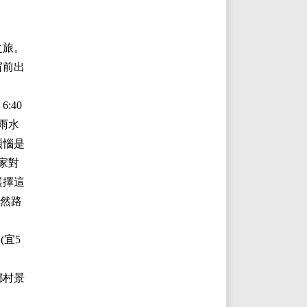
之旅。
窗前出
:40
雨水
煩惱是
家對
選擇這
雖然路
(宜5
鄉村景