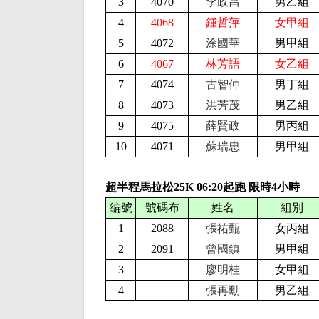
3
4070
李政昌
男乙組
4
4068
鍾哲萍
女甲組
5
4072
涂國華
男甲組
6
4067
林芳語
女乙組
7
4074
古智仲
男丁組
8
4073
洪芳茂
男乙組
9
4075
薛賢政
男丙組
10
4071
蘇瑞忠
男甲組
超半程馬拉松25K
06:20起跑 限時4小時
編號
號碼布
姓名
組別
1
2088
張祐甄
女丙組
2
2091
曾國鎮
男甲組
3
廖明桂
女甲組
4
張再勳
男乙組