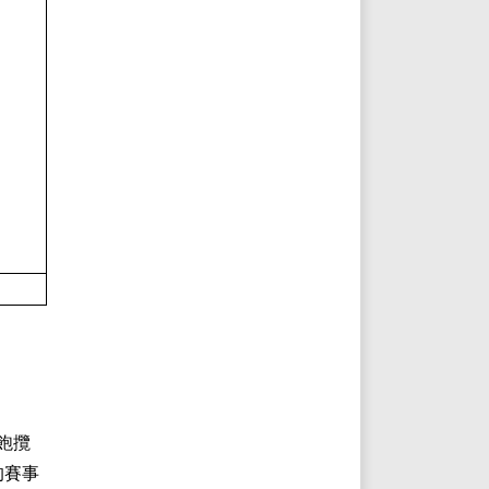
飽攬
的賽事