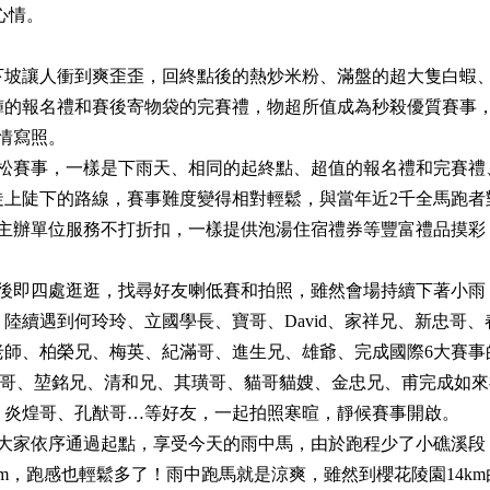
心情。
下坡讓人衝到爽歪歪，回終點後的熱炒米粉、滿盤的超大隻白蝦
褲的報名禮和賽後寄物袋的完賽禮，物超所值成為秒殺優質賽事
情寫照。
拉松賽事，一樣是下雨天、相同的起終點、超值的報名禮和完賽禮
陡上陡下的路線，賽事難度變得相對輕鬆，與當年近2千全馬跑者
但主辦單位服務不打折扣，一樣提供泡湯住宿禮券等豐富禮品摸彩
物後即四處逛逛，找尋好友喇低賽和拍照，雖然會場持續下著小雨
陸續遇到何玲玲、立國學長、寶哥、David、家祥兄、新忠哥、
老師、柏榮兄、梅英、紀滿哥、進生兄、雄爺、完成國際6大賽事
明哥、堃銘兄、清和兄、其璜哥、貓哥貓嫂、金忠兄、甫完成如來
、炎煌哥、孔猷哥…等好友，一起拍照寒暄，靜候賽事開啟。
，大家依序通過起點，享受今天的雨中馬，由於跑程少了小礁溪段
344m，跑感也輕鬆多了！雨中跑馬就是涼爽，雖然到櫻花陵園14k