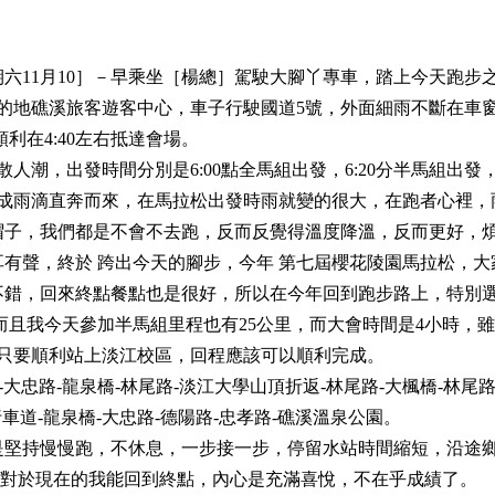
六11月10］－早乘坐［楊總］駕駛大腳丫專車，踏上今天跑步
目的地礁溪旅客遊客中心，車子行駛國道5號，外面細雨不斷在車
利在4:40左右抵達會場。
人潮，出發時間分別是6:00點全馬組出發，6:20分半馬組出發，6
變成雨滴直奔而來，在馬拉松出發時雨就變的很大，在跑者心裡，
帽子，我們都是不會不去跑，反而反覺得溫度降溫，反而更好，
有聲，終於 跨出今天的腳步，今年 第七屆櫻花陵園馬拉松，大
不錯，回來終點餐點也是很好，所以在今年回到跑步路上，特別
而且我今天參加半馬組里程也有25公里，而大會時間是4小時，
，只要順利站上淡江校區，回程應該可以順利完成。
-大忠路-龍泉橋-林尾路-淡江大學山頂折返-林尾路-大楓橋-林尾路
自行車道-龍泉橋-大忠路-德陽路-忠孝路-礁溪溫泉公園。
是堅持慢慢跑，不休息，一步接一步，停留水站時間縮短，沿途
點，對於現在的我能回到終點，內心是充滿喜悅，不在乎成績了。