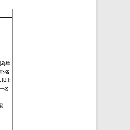
間為準
前3名
人以上
取一名
發