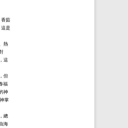
、香茹
，這是
、熱
對
，這
，但
春福
的神
神掌
，總
m由海