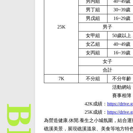
男丙組
40~49歲
男丁組
30~39歲
男戊組
16~29歲
2
5
K
男子
女甲組
50歲以上
女乙組
40~49歲
女丙組
16~39歲
女子
合計
7K
不分組
不分年齡
活動網站
賽事相簿
4
2K成績
：
https://dri
25K成績
：
https://dri
為營造健康.休閒.養生之小城氛圍，結合
礁溪美景，展現礁溪溫泉、美食等地方特