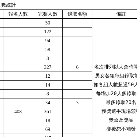
人數統計
報名人數
完賽人數
錄取名額
備註
50
122
94
58
3
名次排列以大會時
327
6
男女各組每組錄取
12
如各組人數超過50
14
每增加20人多錄
8
最多錄取20名
34
3
獲獎選手現場頒
408
361
獎盃及獎品
18
賽後恕不補發
69