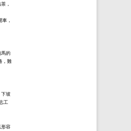
桔茶，
開車，
跑馬的
路，難
，下坡
志工
以形容