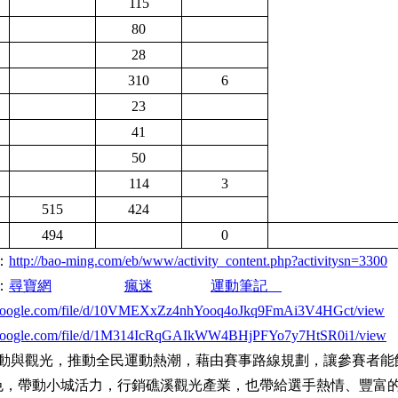
115
80
28
310
6
23
41
50
114
3
515
424
494
0
：
http://bao-ming.com/eb/www/activity_content.php?activitysn=3300
：
尋寶網
瘋迷
運動筆記
ve.google.com/file/d/10VMEXxZz4nhYooq4oJkq9FmAi3V4HGct/view
ve.google.com/file/d/1M314IcRqGAIkWW4BHjPFYo7y7HtSR0i1/view
運動與觀光，推動全民運動熱潮，藉由賽事路線規劃，讓參賽者能
色，帶動小城活力，行銷礁溪觀光產業，也帶給選手熱情、豐富