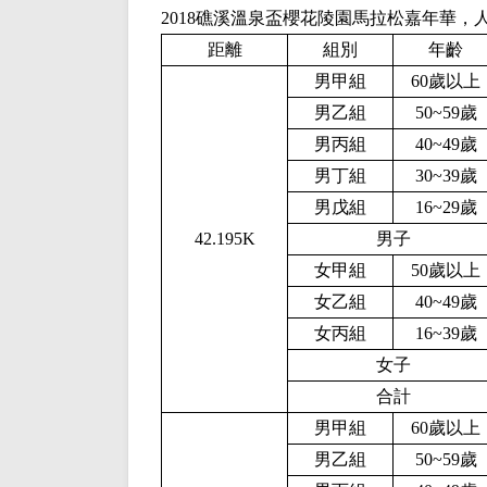
2018礁溪溫泉盃櫻花陵園馬拉松嘉年華，
距離
組別
年齡
男甲組
60歲以上
男乙組
50~59歲
男丙組
40~49歲
男丁組
30~39歲
男戊組
16~29歲
42.195K
男子
女甲組
50歲以上
女乙組
40~49歲
女丙組
16~39歲
女子
合計
男甲組
60歲以上
男乙組
50~59歲