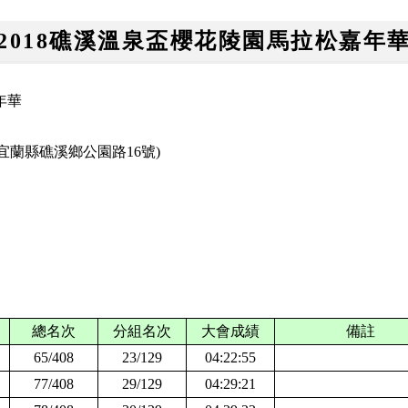
2018礁溪溫泉盃櫻花陵園馬拉松嘉年
年華
(宜蘭縣礁溪鄉公園路16號)
總名次
分組名次
大會成績
備註
6
5/408
2
3/129
04:22:55
77/408
29/129
04:29:21