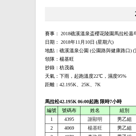
賽事： 2018礁溪溫泉盃櫻花陵園馬拉松嘉
日期： 2018年11月10日 (星期六)
地點：礁溪溫泉公園 (公園路與健康路口) 
領隊：楊基旺
抄錄：枋茂義
天氣：下雨，起跑溫度22℃，濕度95%
距離：42.195K、25K、7K
馬拉松42.195K
06:00起跑 限時7小時
編號
號碼布
姓名
組別
1
4395
謝顯明
男乙組
2
4069
楊基旺
男乙組