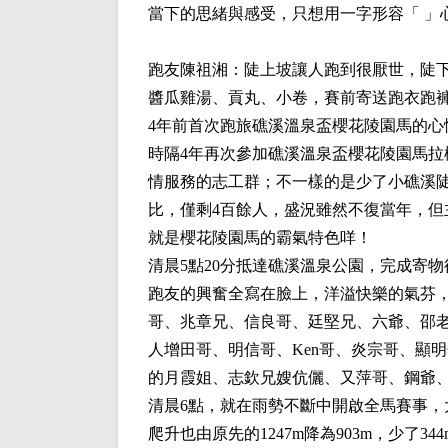
當下的思緒與感受，只想用一字形容「 」
跑友
陳祖湘
：陡上坡讓人跑到很厭世，陡
醬瓜雞湯、貢丸、小卷，賽前寄送跑衣跑
4年前首次跑旅礁溪溫泉盃櫻花陵園馬的心
時隔4年再次參加礁溪溫泉盃櫻花陵園馬
情服務的志工群；不一樣的是少了小礁溪
比，僅剩4百餘人，盛況雖然不復當年，
就是櫻花陵園馬的霸氣特色咩！
清晨5點20分抵達礁溪溫泉公園，完成寄
跑友的興奮全寫在臉上，洋溢快樂的氣芬，
哥、兆章兄、信良哥、廷堅兄、六爺、邵
人增田哥、明信哥、Ken哥、炎宗哥、顯
的月霞姐、志欽兄嫂伉儷、又萍哥、鋼爺
清晨6點，就在雨勢不斷中開啟全馬賽事
爬升也由原先的1247m降為903m，少了