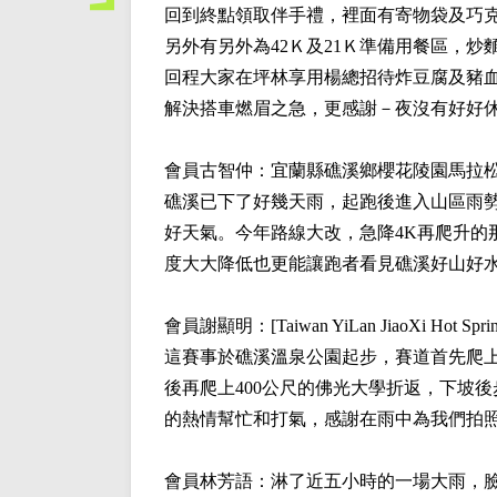
回到終點領取伴手禮，裡面有寄物袋及巧
另外有另外為42Ｋ及21Ｋ準備用餐區，炒
回程大家在坪林享用楊總招待炸豆腐及豬血
解決搭車燃眉之急，更感謝－夜沒有好好
會員
古智仲
：宜蘭縣礁溪鄉櫻花陵園馬拉
礁溪已下了好幾天雨，起跑後進入山區雨
好天氣。今年路線大改，急降4K再爬升的
度大大降低也更能讓跑者看見礁溪好山好水
會員
謝顯明
：[Taiwan YiLan JiaoXi Hot Sp
這賽事於礁溪溫泉公園起步，賽道首先爬上
後再爬上400公尺的佛光大學折返，下坡
的熱情幫忙和打氣，感謝在雨中為我們拍
會員
林芳語
：淋了近五小時的一場大雨，