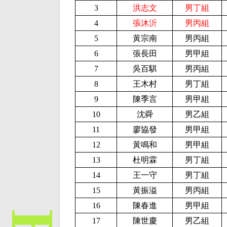
3
洪志文
男丁組
4
張沐沂
男丙組
5
黃宗南
男丙組
6
張長田
男甲組
7
吳百騏
男丙組
8
王木村
男丁組
9
陳季言
男甲組
10
沈舜
男乙組
11
廖協發
男甲組
12
黃鳴和
男甲組
13
杜明霖
男丁組
14
王一守
男丁組
15
黃振溢
男丙組
16
陳春進
男甲組
17
陳世慶
男乙組