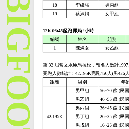
18
李繼強
男丙組
19
蔡淑娟
女甲組
12K
06:45起跑 限時2小時
編號
姓名
組別
1
陳淑女
女乙組
第
32
屆曾文水庫馬拉松，報名人數計
190
完跑人數統計：42.195K完跑
456
人(男
426
距離
組別
年
男甲組
56~70 歲 (民
男乙組
46~55 歲 (民
男丙組
36~45 歲 (民
4
2.195K
男丁組
26~35 歲 (民
男戊組
16~25 歲 (民