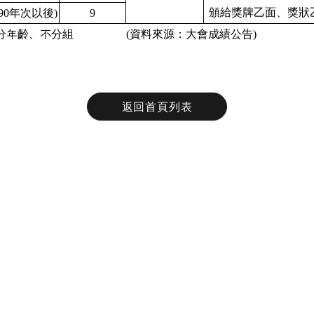
頒給獎牌乙面、獎狀
90年次以後)
9
分年齡、不分組
(資料來源：大會成績公告)
返回首頁列表