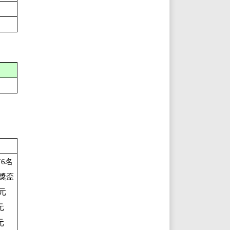
6名
獎盃
0元
元
元