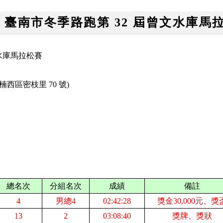
15 臺南市冬季路跑第 32 屆曾文水庫馬
文水庫馬拉松賽
西區密枝里 70 號)
總名次
分組名次
成績
備註
4
男總4
02:42:28
獎金30,000元、獎
13
2
03:08:40
獎牌、獎狀