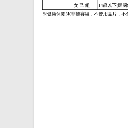
女 己 組
14歲以下(民國
※健康休閒
3K
非競賽組，不使用晶片，不