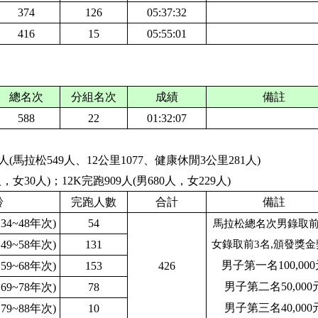
374
126
05:37:32
416
15
05:55:01
總名次
分組名次
成績
備註
588
22
01:32:07
7人(
馬拉松549人、12公里107
7、
健康休閒
3公里
281人
)
人，女
30
人)；
1
2K完跑
909
人(男
680
人，女
229
人)
齡
完跑人數
合計
備註
國34~48年次)
54
馬拉松總名次男錄取前
國49~58年次)
131
女錄取前3名,頒發獎金
男子第一名100,00
國59~68年次)
153
426
男子第二名50,000
國69~78年次)
78
男子第三名40,000
國79~88年次)
10