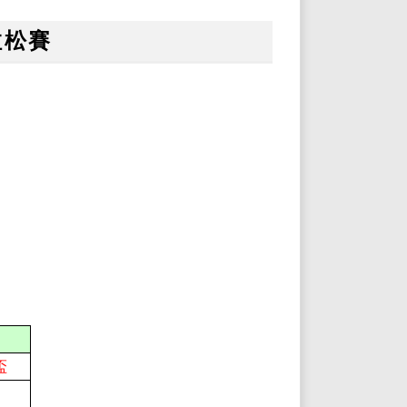
拉松賽
盃