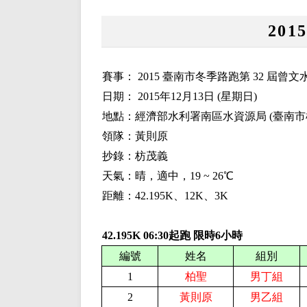
20
賽事： 2015 臺南市冬季路跑第 32 屆曾
日期： 2015年12月13日 (星期日)
地點：經濟部水利署南區水資源局 (臺南市楠
領隊：黃則原
抄錄：枋茂義
天氣：晴，適中，19 ~ 26℃
距離：42.195K、12K、3K
42.195K
06:30起跑 限時6小時
編號
姓名
組別
1
柏聖
男丁組
2
黃則原
男乙組