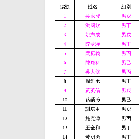
編號
姓名
組別
1
吳永發
男戊
2
洪國欽
男丁
3
姚志成
男戊
4
陸夢驊
男丁
5
阮房義
男丙
6
陳翔科
男己
7
吳大修
男丙
8
周維承
男丁
9
黃英信
男戊
10
蔡榮漳
男己
11
謝培甲
男戊
12
施克潭
男丙
13
王全和
男丁
14
黃明勇
男丁