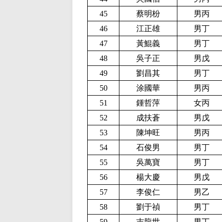
45
蔡明枌
男丙
46
江正雄
男丁
47
黃鯤義
男丁
48
吳子正
男戊
49
劉昌其
男丁
50
涂國華
男丙
51
鍾哲萍
女丙
52
成扶蒼
男戊
53
陳坤旺
男丙
54
石俊男
男丁
55
吳萬寶
男丁
56
楊大慶
男戊
57
李俊仁
男乙
58
劉于禎
男丁
59
吉龍世
男丁