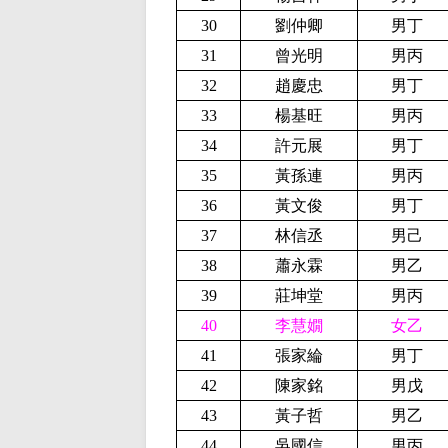
30
劉仲卿
男丁
31
曾光明
男丙
32
趙慶忠
男丁
33
楊基旺
男丙
34
許元展
男丁
35
黃孫連
男丙
36
黃文俊
男丁
37
林信丞
男己
38
蕭永霖
男乙
39
莊坤堂
男丙
40
李慧嫺
女乙
41
張家綸
男丁
42
陳家銘
男戊
43
黃子哲
男乙
44
吳國信
男丙