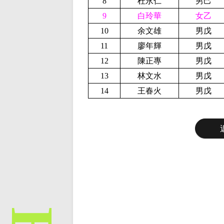
8
杜永仁
男己
9
白玲華
女乙
10
余文雄
男戊
11
廖年輝
男戊
12
陳正專
男戊
13
林文水
男戊
14
王春火
男戊