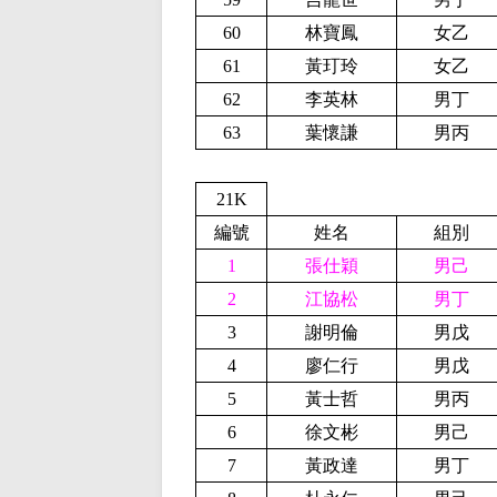
60
林寶鳳
女乙
61
黃玎玲
女乙
62
李英林
男丁
63
葉懷謙
男丙
21K
編號
姓名
組別
1
張仕穎
男己
2
江協松
男丁
3
謝明倫
男戊
4
廖仁行
男戊
5
黃士哲
男丙
6
徐文彬
男己
7
黃政達
男丁