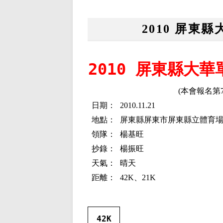
2010 屏東
2010 屏東縣大
(本會報名第7
日期：
2010.11.21
地點：
屏東縣屏東市屏東縣立體育
領隊：
楊基旺
抄錄：
楊振旺
天氣：
晴天
距離：
42K
、
21K
42K