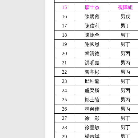
15
廖士杰
視障組
16
陳炳彪
男戊
17
陳信利
男丁
18
陳泳全
男丁
19
謝國恩
男丁
20
韓清德
男丙
21
洪明嘉
男丙
22
曾亭彬
男丙
23
邱坤龍
男丁
24
盧榮勝
男丙
25
鄒士陵
男丙
26
林榮佳
男丙
27
徐一彰
男丁
28
徐豐敏
男丁
29
楊吉祥
男丁