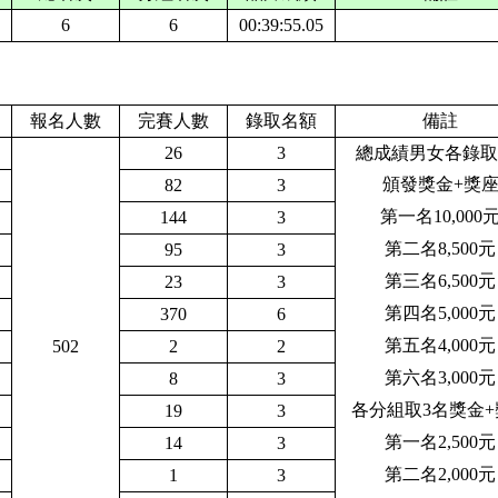
6
6
00:39:55.05
報名人數
完賽人數
錄取名額
備註
26
3
總成績男女各錄取
頒發獎金+獎
82
3
第一名
10,000
144
3
第二名
8,
5
00元
95
3
第三名
6,500元
23
3
第四名
5,000元
370
6
第五名
4,000元
502
2
2
第六名
3,000元
8
3
各分組取3名獎金
+
19
3
第一名
2,500元
14
3
第二名
2,000元
1
3