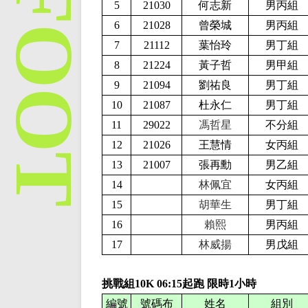
5
21030
何志新
男丙組
6
21028
曾榮城
男丙組
7
21112
葉怡玲
男丁組
8
21224
黃子哲
男甲組
9
21094
劉祐良
男丁組
10
21087
杜永仁
男丁組
11
29022
馮哲星
不分組
12
21026
王慧情
女丙組
13
21007
張再勳
男乙組
14
林佩宜
女丙組
15
胡華生
男丁組
16
賴熙
男丙組
17
林威揚
男戊組
挑戰組10K
0
6
:
15
起跑 限時
1
小時
編號
號碼布
姓名
組別