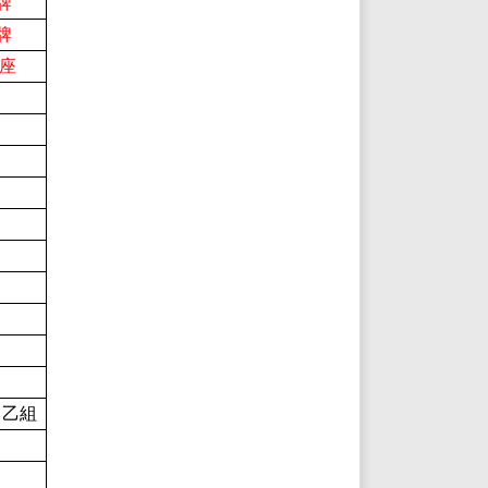
牌
牌
獎座
男乙組