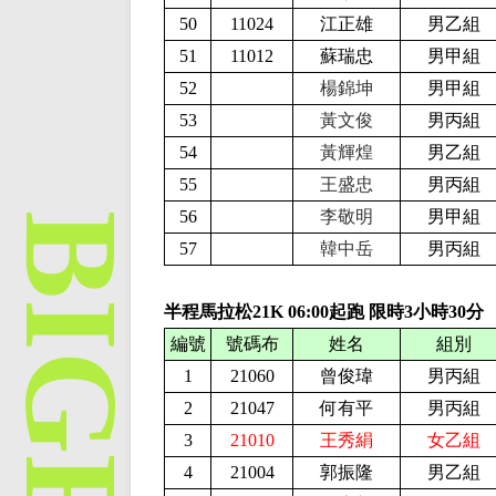
50
11024
江正雄
男乙組
51
11012
蘇瑞忠
男甲組
52
楊錦坤
男甲組
53
黃文俊
男丙組
54
黃輝煌
男乙組
55
王盛忠
男丙組
56
李敬明
男甲組
57
韓中岳
男丙組
半程馬拉松21K
0
6
:
0
0起跑 限時
3
小時
30分
編號
號碼布
姓名
組別
1
21060
曾俊瑋
男丙組
2
21047
何有平
男丙組
3
21010
王秀絹
女乙組
4
21004
郭振隆
男乙組