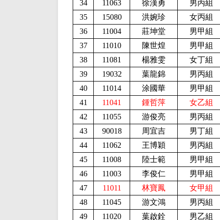
34
11063
徐漢勇
男丙組
35
15080
洪婉珍
女丙組
36
11004
莊坤堂
男甲組
37
11010
陳世煌
男甲組
38
11081
楊雅雯
女丁組
39
19032
葉龍錦
男丙組
40
11014
涂國華
男甲組
41
11041
鍾哲萍
女乙組
42
11055
游俊亮
男丙組
43
90018
周宜吉
男丁組
44
11062
王博穎
男丙組
45
11008
陸士範
男甲組
46
11003
李俊仁
男甲組
47
11011
林寶鳳
女甲組
48
11045
游文鴻
男丙組
49
11020
葉啟銓
男乙組