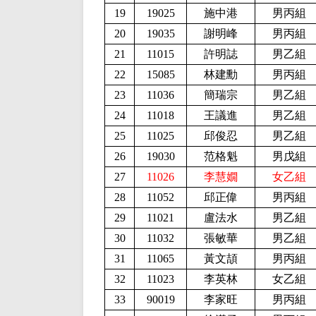
19
19025
施中港
男丙組
20
19035
謝明峰
男丙組
21
11015
許明誌
男乙組
22
15085
林建勳
男丙組
23
11036
簡瑞宗
男乙組
24
11018
王議進
男乙組
25
11025
邱俊忍
男乙組
26
19030
范格魁
男戊組
27
11026
李慧嫺
女乙組
28
11052
邱正偉
男丙組
29
11021
盧法水
男乙組
30
11032
張敏華
男乙組
31
11065
黃文頡
男丙組
32
11023
李英林
女乙組
33
90019
李家旺
男丙組