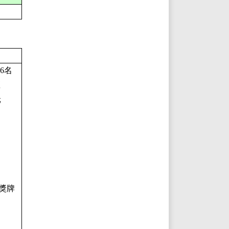
6名
座
元
獎牌