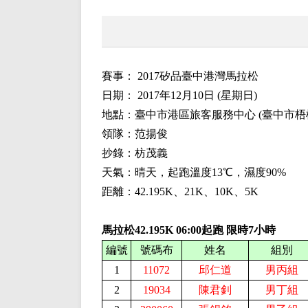
賽事：
2017矽品臺中港灣馬拉松
日期：
2017
年
12
月
10
日
(
星期日
)
地點：臺中市港區旅客服務中心
(
臺中市梧
領隊：范揚俊
抄錄：枋茂義
天氣：晴天，起跑溫度
13
℃，濕度
90
%
距離：42.195K、
21
K、
10
K、
5K
馬拉松42.195K
0
6
:
0
0起跑 限時
7
小時
編號
號碼布
姓名
組別
1
11072
邱仁道
男丙組
2
19034
陳君釗
男丁組