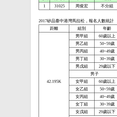
1
31025
周俊宏
不分組
2017矽品臺中港灣馬拉松，報名人數統計
距離
組別
年齡
男甲組
60歲以上
男乙組
50~59歲
男丙組
40~49歲
男丁組
30~39歲
男戊組
29歲以下
男子
42.195K
女甲組
60歲以上
女乙組
50~59歲
女丙組
40~49歲
女丁組
30~39歲
女戊組
29歲以下