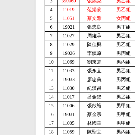
3
390060
張錫銘
男乙組
4
11019
范揚俊
男乙組
5
11051
蔡文雅
女丙組
6
19021
張忠良
男丁組
7
11027
周維承
男乙組
8
11029
陳佳興
男乙組
9
19026
李鎮原
男丙組
10
11069
劉東霖
男丙組
11
11033
張永宜
男乙組
12
19033
廖忠義
男丙組
13
11030
紀漢昌
男乙組
14
11017
呂金鐘
男乙組
15
11006
張啟裕
男甲組
16
19031
蔡金宗
男甲組
17
11005
林國華
男甲組
18
11059
陳聖宜
男丙組