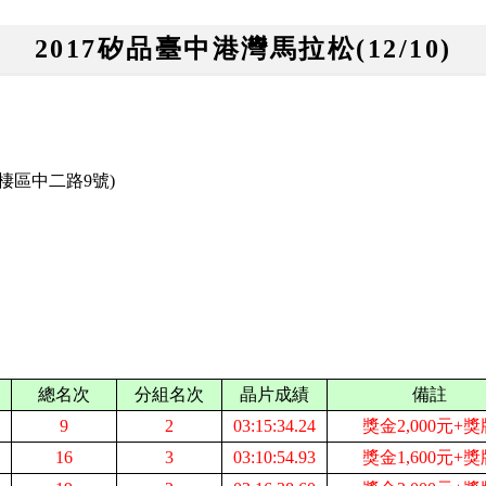
2017矽品臺中港灣馬拉松(12/10)
棲區中二路
9
號
)
總名次
分組名次
晶片成績
備註
9
2
03:15:34.24
獎金2,000元+獎
16
3
03:10:54.93
獎金1,600元+獎