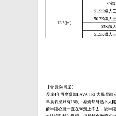
小鐵
51.5K鐵人
50.3K鐵人
12/5(日)
53K鐵
51.5K鐵人
【會員:
陳胤柔
】
睽違4年再度參加LAVA TRI 大鵬灣
早晨氣溫只有15度，感覺熱身熱不太
前半段心跳一直在90幾上不去，後半