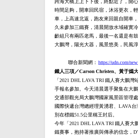
跨海大橋上上下下後，終點近了，開
時間足夠，開車回民宿，沐浴更衣，
車，上高速北返，跑友來回親自開車
久未參加三鐵賽，清晨開放水域確實
齡組只有兩匹老馬，最後一名還是有
大鵬灣，陽光大器，風景悠美，民風
聯合新聞網：
https://udn.com/ne
鐵人三項／Carson Christen、黃
「2021 DHL LAVA TRI 鐵
手報名參加。今天清晨選手聚集在大
交通部觀光局大鵬灣國家風景區管理處
國際快遞台灣總經理黃湧君、LAVA台灣
別在標鐵51.5公里稱王封后。
今年「2021 DHL LAVA TRI 
鐵賽事，抱持著推廣與傳承的信念，DVTT 