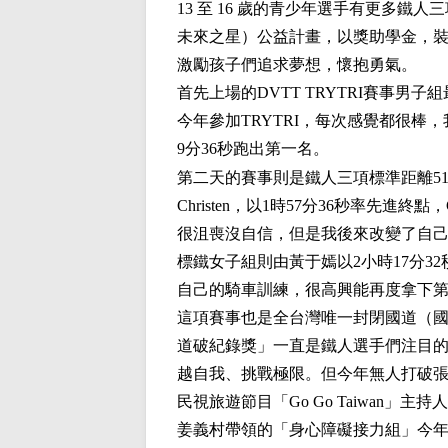
13 至 16 歲的青少年選手有更多鐵人
未來之星）公益計畫，以獎助學金，
激勵孩子們追求夢想，懷抱勇氣。
首先上場的DVTT TRYTRI賽事男子
今年參加TRYTRI，每次感覺都很棒，
9分36秒跑出第一名。
第二天的賽事則是鐵人三項標準距離51.5
Christen，以1時57分36秒率
很沮喪沒自信，但是我後來改變了自
標鐵女子組則由黃于嫣以2小時17分
自己的騎車訓練，很高興能再度拿下
這項賽事也是全台灣唯一封閉國道（
道破紀錄獎」一直是鐵人選手們注目的
越自我、挑戰極限。但今年無人打破張團
民視旅遊節目「Go Go Taiwan
姜義村帶領的「身心障礙接力組」今