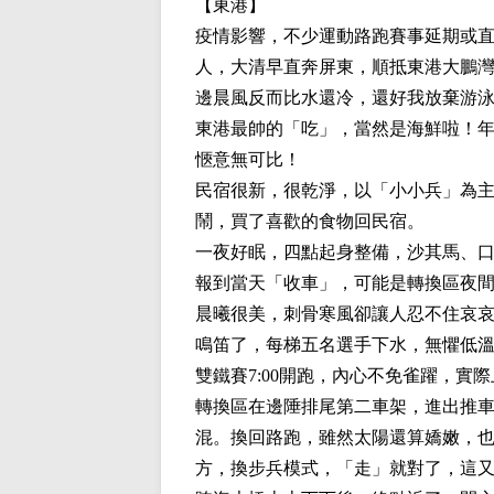
【東港】
疫情影響，不少運動路跑賽事延期或
人，大清早直奔屏東，順抵東港大鵬
邊晨風反而比水還冷，還好我放棄游
東港最帥的「吃」，當然是海鮮啦！
愜意無可比！
民宿很新，很乾淨，以「小小兵」為
鬧，買了喜歡的食物回民宿。
一夜好眠，四點起身整備，沙其馬、
報到當天「收車」，可能是轉換區夜
晨曦很美，刺骨寒風卻讓人忍不住哀
鳴笛了，每梯五名選手下水，無懼低
雙鐵賽
7:00
開跑，內心不免雀躍，實際
轉換區在邊陲排尾第二車架，進出推
混。換回路跑，雖然太陽還算嬌嫩，
方，換步兵模式，「走」就對了，這