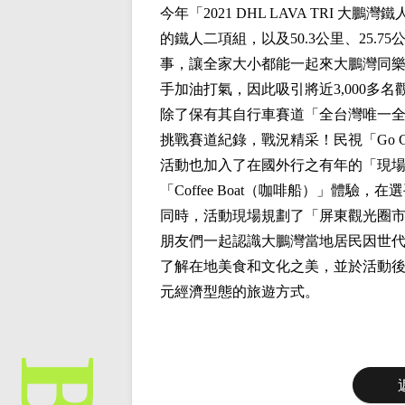
今年「2021 DHL LAVA TRI 
的鐵人二項組，以及50.3公里、25.
事，讓全家大小都能一起來大鵬灣同樂。
手加油打氣，因此吸引將近3,000
除了保有其自行車賽道「全台灣唯一
挑戰賽道紀錄，戰況精采！民視「Go G
活動也加入了在國外行之有年的「現
「Coffee Boat（咖啡船）」體
同時，活動現場規劃了「屏東觀光圈
朋友們一起認識大鵬灣當地居民因世
了解在地美食和文化之美，並於活動
元經濟型態的旅遊方式。