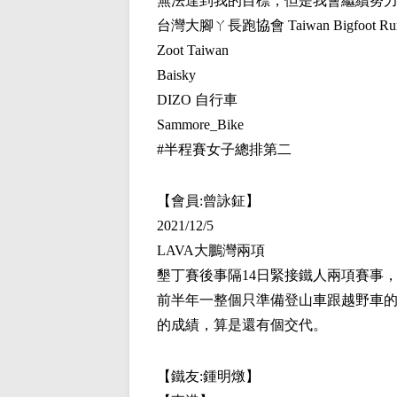
無法達到我的目標，但是我會繼續努
台灣大腳ㄚ長跑協會 Taiwan Bigfoot Runni
Zoot Taiwan
Baisky
DIZO 自行車
Sammore_Bike
#半程賽女子總排第二
【會員:
曾詠鉦
】
2021/12/5
LAVA大鵬灣兩項
墾丁賽後事隔14日緊接鐵人兩項賽事
前半年一整個只準備登山車跟越野車
的成績，算是還有個交代。
【鐵友:
鍾明燉
】