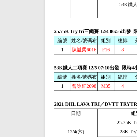
53K鐵
25.75K TryTri三鐵賽
12/4 06:55出
編號
姓名/
號碼布
組別
總排
1
陳胤柔
6016
F16
8
53K鐵人二項賽
12/5 07:10出發 限時
編號
姓名/
號碼布
組別
總排
1
曾詠鉦
2098
M35
4
2021 DHL LAVA TRI／DVTT T
日期
組
25.75K 
12/4(六)
28K Tr