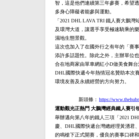
智，這是他們連續第三年參賽，希望
多身心障礙者能參與運動。
「2021 DHL LAVA TRI 
及環灣大道，讓選手享受極速騎乘的
濕地生態景觀。
這次也加入了在國外行之有年的「賽事直
添許多話題性。除此之外，主辦單位
合在地商家由單車網紅小D做美食舞台
DHL國際快遞今年熱情冠名贊助本次
環境友善及永續經營的方向努力。
新頭條：
https://www.thehub
運動觀光正熱門 大鵬灣經典鐵人賽引
舉辦邁向第八年的鐵人三項「2021 DH
慶、DHL國際快遞台灣總經理黃湧君
的鳴槍下正式開賽，優良的賽事口碑和