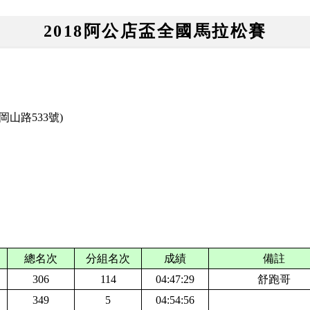
2018阿公店盃全國馬拉松賽
山路533號)
總名次
分組名次
成績
備註
306
114
04:47:29
舒跑哥
349
5
04:54:56