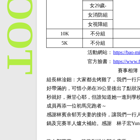
女29歲-
女消防組
女視障組
10K
不分組
5K
不分組
活動網站：
https://bao-
官方臉書：
https://www
賽事相簿
組長
林淦鈿
：大家都去烤雞了，我們一行
好帶滿的，可惜小弟在39公里後出了點狀
秒就好，揪甘心耶，但誰知道她一進到學
成員再添一位初馬完跑者～
感謝林賓余郁芳夫妻的接待，讓我們一行
鍋及完賽羊人爐大補給。感謝 林子宏Yun 