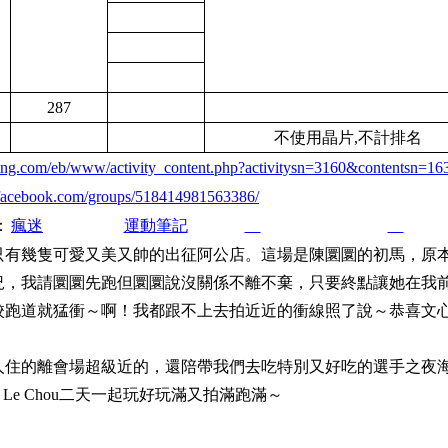
287
不使用晶片,不計排名
ming.com/eb/www/activity_content.php?activitysn=3160&contentsn=16
.facebook.com/groups/518414981563386/
：
瘋迷
運動筆記
只有幾隻可愛又美又帥的出征阿公店。這場是陳圜圜的初馬，原
況，我請圜圜先跑但圜圜說沒關係不離不棄，只要終點讓她在我
校跑道就猛衝～啊！我都跟不上去拍近近的衝線照了說～恭喜文
人住的離會場超級近的，還陪帶我們去吃特別又好吃的選手之夜
Le Chou二天一起玩好玩滿又拍滿跑滿～