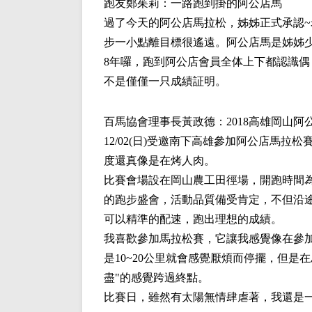
跑友
鄭茱莉
：一路跑到掛的阿公店馬
過了今天的阿公店馬拉松，姊姊正式承認~
步一小點離目標很遙遠。阿公店馬是姊姊
8年囉，跑到阿公店會員全体上下都認識
不是僅僅一只成績証明。
百馬協會理事長
黃政德
：2018高雄岡山
12/02(日)受邀南下高雄參加阿公店馬拉
度還真像是在烤人肉。
比賽會場設在岡山農工田徑場，開跑時間為6
的跑步盛會，活動品質備受肯定，不但沿
可以精準的配速，跑出理想的成績。
我喜歡參加馬拉松賽，它讓我感覺像在參加
是10~20公里就會感覺厭煩而停擺，但
盡"的感覺跨過終點。
比賽日，雖然有太陽無情肆虐著，我還是一本老馬的