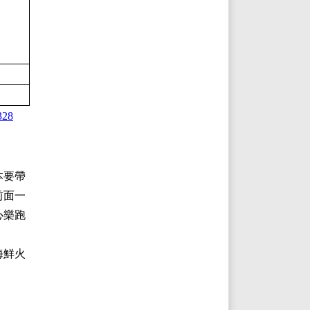
328
本要帶
前面一
心樂跑
海鮮火