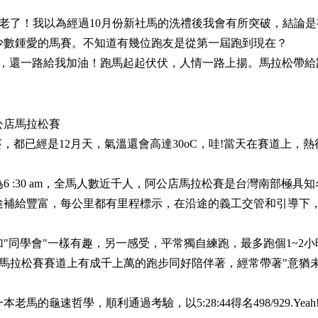
老了！我以為經過10月份新社馬的洗禮後我會有所突破，結論是
少數鍾愛的馬賽。不知道有幾位跑友是從第一屆跑到現在？
偶，還一路給我加油！跑馬起起伏伏，人情一路上揚。馬拉松帶給
阿公店馬拉松賽
松賽，都已經是12月天，氣溫還會高達30oC，哇!當天在賽道上，熱
 :30 am，全馬人數近千人，阿公店馬拉松賽是台灣南部極具知
途補給豐富，每公里都有里程標示，在沿途的義工交管和引導下
"同學會"一樣有趣，另一感受，平常獨自練跑，最多跑個1~2小
是在馬拉松賽賽道上有成千上萬的跑步同好陪伴著，經常帶著"意猶
龜速哲學，順利通過考驗，以5:28:44得名498/929.Yeah