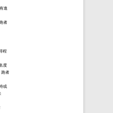
有進
跑者
得程
名度
，跑者
時或
未
!