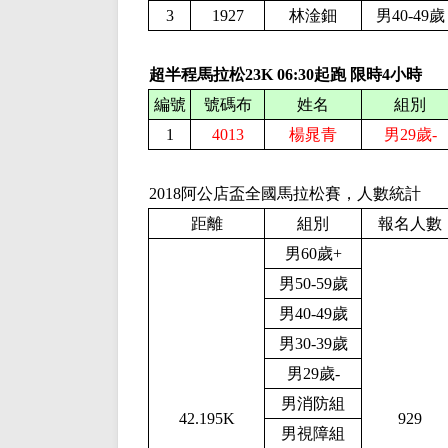
3
1927
林淦鈿
男40-49歲
超半程馬拉松23K
06:30起跑 限時
4
小時
編號
號碼布
姓名
組別
1
4013
楊晁青
男29歲-
2018阿公店盃全國馬拉松賽，人數統計
報名人數
距離
組別
男60歲+
男50-59歲
男40-49歲
男30-39歲
男29歲-
男消防組
42.195K
929
男視障組