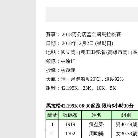
賽事： 2018阿公店盃全國馬拉松賽
日期： 2018年12月2日 (星期日)
地點：國立岡山農工田徑場 (高雄市岡山區岡
領隊：林淦鈿
抄錄：枋茂義
天氣：晴，起跑溫度20℃，濕度92%
距離：42.195K、23K、10K、5K
馬拉松42.195K
06:30起跑 限時6小時30分
編號
號碼布
姓名
組別
1
1919
詹益榮
男40-49歲
2
1502
周昀樂
女30-39歲