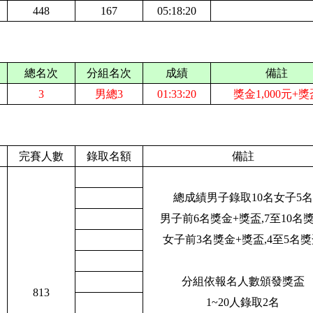
448
167
05:18:20
總名次
分組名次
成績
備註
3
男總3
01:33:20
獎金1,000元+獎
完賽人數
錄取名額
備註
總成績男子錄取10名女子5名
男子前6名獎金+獎盃,7至10名
女子前3名獎金+獎盃,4至5名
分組依報名人數頒發獎盃
813
1~20人錄取2名