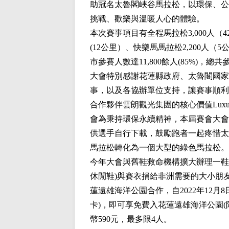
助冠名太魯閣峽谷馬拉松，以環保、公
挑戰、歡樂與溫暖人心的體驗。
本次賽事項目有全程馬拉松3,000人（42.
(12公里）、快樂馬馬拉松2,200人（
市參賽人數達11,800餘人(85%)，總共參
大會特別感謝花蓮縣政府、太魯閣國家
事，以及各協辦單位支持，讓賽事順利
合作夥伴雲朗觀光集團的核心價值Luxur
會為秉持環保永續精神，本屆賽會大會
供選手自行下載，鼓勵跑者一起疼惜太
馬拉松轉化為一個大型的綠色馬拉松。
今年大會與舊鞋救命機構擴大辦理一鞋
休閒鞋)與賽衣捐給非洲需要的大小朋
蓮遠雄海洋公園合作，自2022年12月
卡)，即可享免費入花蓮遠雄海洋公園(
幣590元，最多限4人。