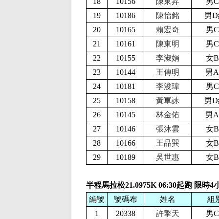
18
10156
陳東昇
男C
19
10186
陳怡銘
男D
20
10165
賴宏奇
男C
21
10161
陳東明
男C
22
10155
李淑娟
女B
23
10144
王傳明
男A
24
10181
李浚瑋
男C
25
10158
黃軍詠
男D
26
10145
林金佑
男A
27
10146
張沐雲
女B
28
10166
王品巽
女B
29
10189
吳世惠
女B
半程馬拉松21.0975K 06:30起跑 限時
編號
號碼布
姓名
組
1
20338
許擎天
男C