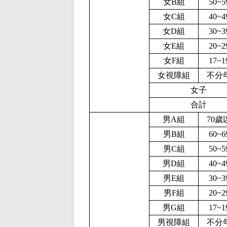
女B組
50~
女C組
40~
女D組
30~
女E組
20~
女F組
17~
女視障組
不分
女子
合計
男A組
70歲
男B組
60~
男C組
50~
男D組
40~
男E組
30~
男F組
20~
男G組
17~
男視障組
不分