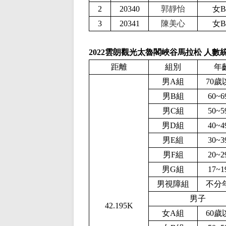
2
20340
郭靜怡
女B
3
20341
陳美心
女B
2022雲朗觀光太魯閣峽谷馬拉松 人數
距離
組別
年
男A組
70歲
男B組
60~
男C組
50~
男D組
40~
男E組
30~
男F組
20~
男G組
17~
男視障組
不分
男子
42.195K
女A組
60歲