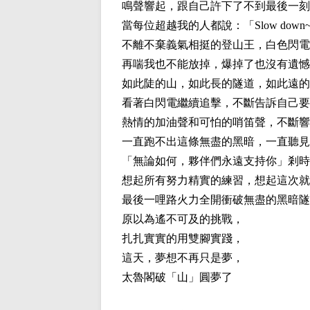
鳴聲響起，跟自己許下了不到最後一刻
當每位超越我的人都說：「Slow dow
不離不棄義氣相挺的登山王，白色閃電
再喘我也不能放掉，爆掉了也沒有遺憾
如此陡的山，如此長的隧道，如此遠的
看著白閃電繼續追擊，不斷告訴自己要
熱情的加油聲和可怕的哨笛聲，不斷響
一直跑不出這條無盡的黑暗，一直聽見
「無論如何，夥伴們永遠支持你」剎時
想起所有努力精實的練習，想起這次就
最後一哩路火力全開衝破無盡的黑暗隧
原以為遙不可及的挑戰，
扎扎實實的用雙腳實踐，
這天，夢想不再只是夢，
太魯閣破「山」圓夢了