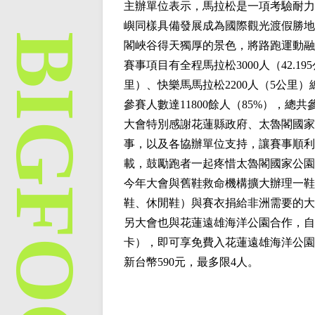
主辦單位表示，馬拉松是一項考驗耐力
嶼同樣具備發展成為國際觀光渡假勝地
閣峽谷得天獨厚的景色，將路跑運動融
賽事項目有全程馬拉松3000人（42.195
里）、快樂馬馬拉松2200人（5公里）
參賽人數達11800餘人（85%），總共
大會特別感謝花蓮縣政府、太魯閣國家
事，以及各協辦單位支持，讓賽事順利
載，鼓勵跑者一起疼惜太魯閣國家公園
今年大會與舊鞋救命機構擴大辦理一鞋
鞋、休閒鞋）與賽衣捐給非洲需要的大
另大會也與花蓮遠雄海洋公園合作，自
卡），即可享免費入花蓮遠雄海洋公園
新台幣590元，最多限4人。