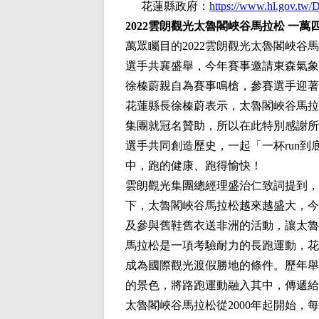
花蓮縣政府：
https://www.hl.gov.tw/
2022雲朗觀光太魯閣峽谷馬拉松 一
萬眾矚目的2022雲朗觀光太魯閣峽谷
選手共襄盛舉，今年賽事邀請東森氣象
徐榛蔚親自為賽事鳴槍，參賽選手迎著
花蓮縣長徐榛蔚表示，太魯閣峽谷馬拉松
集團就冠名贊助，所以在此特別感謝所
選手共同創造歷史，一起「一杯run
中，跑的健康、跑得愉快！
雲朗觀光集團總經理盛治仁致詞提到，
下，太魯閣峽谷馬拉松越來越盛大，今
及參與舊鞋舊衣送非洲的活動，讓太魯
馬拉松是一項考驗耐力的長跑運動，花
成為國際觀光渡假勝地的條件。歷年舉
的景色，將路跑運動融入其中，傳遞給
太魯閣峽谷馬拉松從2000年起開始，每