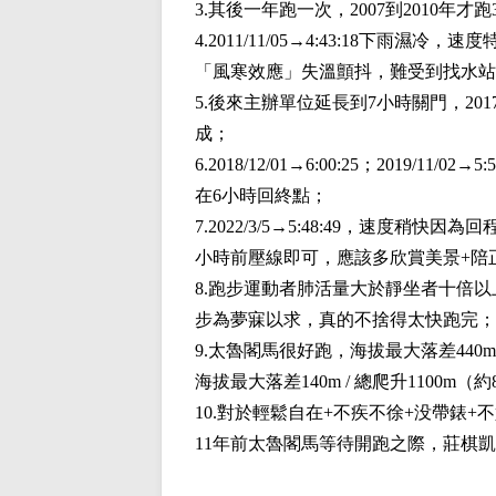
3.其後一年跑一次，2007到2010年才跑3
4.2011/11/05→4:43:18
「風寒效應」失溫顫抖，難受到找水站
5.後來主辦單位延長到7小時關門，2017/11
成；
6.2018/12/01→6:00:25；2019/1
在6小時回終點；
7.2022/3/5→5:48:49，速度稍快因
小時前壓線即可，應該多欣賞美景+陪
8.跑步運動者肺活量大於靜坐者十倍
步為夢寐以求，真的不捨得太快跑完；
9.太魯閣馬很好跑，海拔最大落差440m
海拔最大落差140m / 總爬升1100
10.對於輕鬆自在+不疾不徐+没帶錶
11年前太魯閣馬等待開跑之際，莊棋