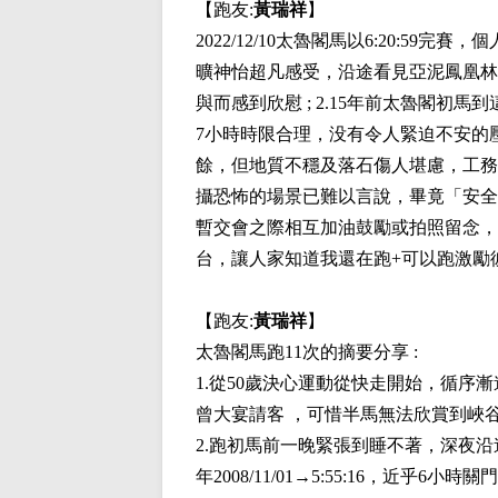
【跑友:
黃瑞祥
】
2022/12/10太魯閣馬以6:20:59
曠神怡超凡感受，沿途看見亞泥鳳凰林
與而感到欣慰 ; 2.15年前太魯閣
7小時時限合理，没有令人緊迫不安的壓
餘，但地質不穩及落石傷人堪慮，工務
攝恐怖的場景已難以言說，畢竟「安全是
暫交會之際相互加油鼓勵或拍照留念，
台，讓人家知道我還在跑+可以跑激勵
【跑友:
黃瑞祥
】
太魯閣馬跑11次的摘要分享 :
1.從50歲決心運動從快走開始，循序漸
曾大宴請客 ，可惜半馬無法欣賞到峽谷
2.跑初馬前一晚緊張到睡不著，深夜沿途預放
年2008/11/01→5:55:16，近乎6小時