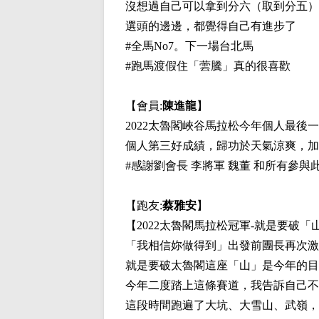
沒想過自己可以拿到分六（取到分五）
選頭的邊邊，都覺得自己有進步了
#全馬No7。下一場台北馬
#跑馬渡假住「蕓騰」真的很喜歡
【會員:
陳進龍
】
2022太魯閣峽谷馬拉松今年個人最後
個人第三好成績，歸功於天氣涼爽，加
#感謝劉會長 李將軍 魏董 和所有參與
【跑友:
蔡雅安
】
【2022太魯閣馬拉松冠軍-就是要破「
「我相信妳做得到」出發前團長再次激
就是要破太魯閣這座「山」是今年的目
今年二度踏上這條賽道，我告訴自己不
這段時間跑遍了大坑、大雪山、武嶺，