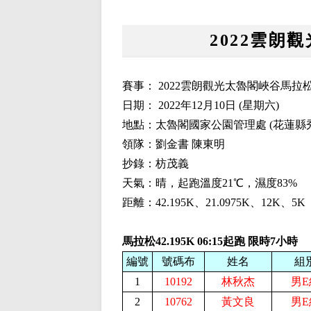
2022雲朗
賽事： 2022雲朗觀光太魯閣峽谷馬拉
日期： 2022年12月10日 (星期六)
地點：太魯閣國家公園管理處 (花蓮縣秀
領隊：劉金書 陳東明
抄錄：枋茂義
天氣：晴，起跑溫度21℃，濕度83%
距離：42.195K、21.0975K、12K、5K
馬拉松42.195K 06:15起跑 限時7小時
編號
號碼布
姓名
組
1
10192
林秋杰
男E
2
10762
黃文良
男E