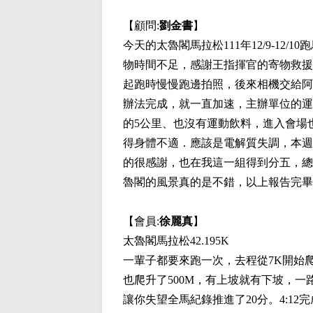
【顧問:
劉金書
】
今天的太魯閣馬拉松111年12/9-1
物時間不足，感謝王指揮官的寄物救援
起跑時慢慢跑邊拍照，後來相機交給阿
辦法完成，就一直加速，主辦單位的運
的5公里、也沒有運動飲料，進入會場
得身體不適．應該是電解質失調，本週
的很感謝，也在我這一組得到分五，總
魯閣的風景真的是不錯，以上報告完畢
【會員:
徐麗真
】
太魯閣馬拉松42.195K
一輩子都要來跑一次，去程從7K開始
也爬升了500M，有上坡就有下坡，
讓你失望全馬紀錄推進了20分。4:12完