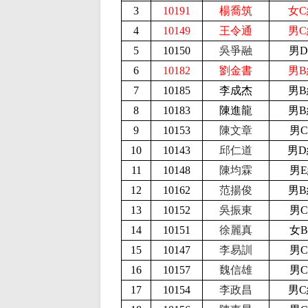
3
10191
楊喬筑
女C
4
10149
王令通
男C
5
10150
吳爭融
男D
6
10182
劉金書
男B
7
10185
李成杰
男B
8
10183
陳進龍
男B
9
10153
陳文章
男C
10
10143
邱仁道
男D
11
10148
陳均霖
男E
12
10162
范揚俊
男B
13
10152
吳振東
男C
14
10151
徐麗真
女B
15
10147
李易訓
男C
16
10157
魏信雄
男C
17
10154
李政昌
男C