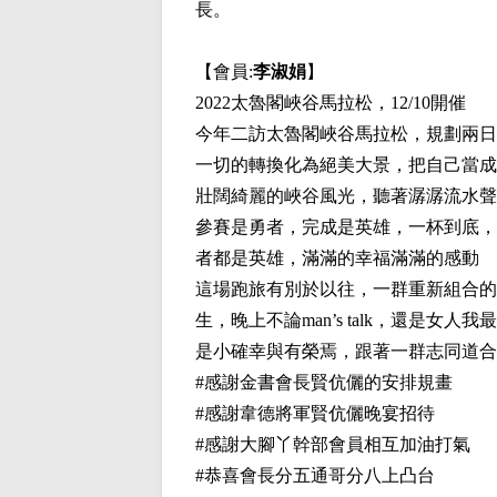
長。
【會員:
李淑娟
】
2022太魯閣峽谷馬拉松，12/10開催
今年二訪太魯閣峽谷馬拉松，規劃兩日
一切的轉換化為絕美大景，把自己當成
壯闊綺麗的峽谷風光，聽著潺潺流水聲
參賽是勇者，完成是英雄，一杯到底，
者都是英雄，滿滿的幸福滿滿的感動
這場跑旅有別於以往，一群重新組合的
生，晚上不論man’s talk，還是
是小確幸與有榮焉，跟著一群志同道合
#感謝金書會長賢伉儷的安排規畫
#感謝韋德將軍賢伉儷晚宴招待
#感謝大腳丫幹部會員相互加油打氣
#恭喜會長分五通哥分八上凸台