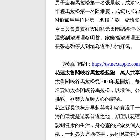
男子全程馬拉松第一名張景敦，成績2小
半程馬拉松第一名陳維慶，成績1小時20
M逍遙馬馬拉松第一名楊子慶，成績46分
今日與會貴賓有雲朗觀光集團總經理盛
運彩副總經理蔡明哲、家樂福總經理王
長張志強等人到場為選手加油打氣。
壹蘋新聞網：
https://tw.nextappl
花蓮太魯閣峽谷馬拉松起跑 萬人共享
太魯閣峽谷馬拉松從2000年起開始，每
名贊助太魯閣峽谷馬拉松，以環保、公
挑戰、歡樂與溫暖人心的體驗。
花蓮縣長徐榛蔚早起與會和參賽選手一
海的環境是遊客首選之地，期望以花蓮
認到健康的生活，身心靈的探索及個人
氣，一起參與這場盛事，共同見證花蓮