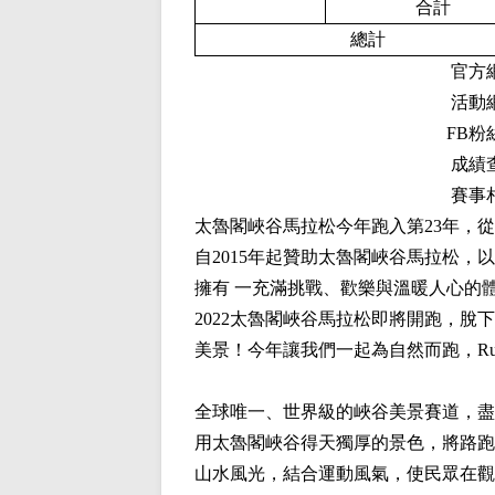
合計
總計
官方
活動
F
B粉
成績
賽事
太魯閣峽谷馬拉松今年跑入第23年，從
自2015年起贊助太魯閣峽谷馬拉松
擁有 一充滿挑戰、歡樂與溫暖人心的
2022太魯閣峽谷馬拉松即將開跑，
美景！今年讓我們一起為自然而跑，Run Fo
全球唯一、世界級的峽谷美景賽道，盡
用太魯閣峽谷得天獨厚的景色，將路跑
山水風光，結合運動風氣，使民眾在觀