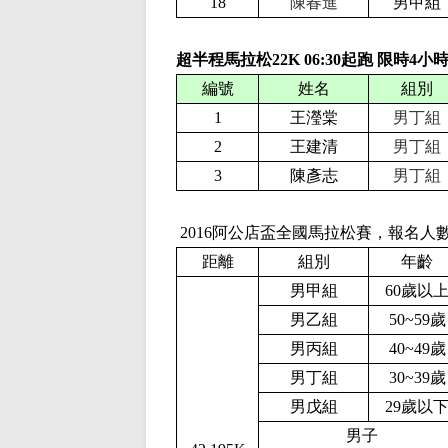
18
陳春進
男甲組
超半程馬拉松22K
06:
3
0起跑 限時
4
小
編號
姓名
組別
1
王瀅棠
男丁組
2
王建清
男丁組
3
陳彥志
男丁組
2016
阿公店盃全國馬拉松賽，報名人
距離
組別
年齡
男甲組
60歲以
男乙組
50~59歲
男丙組
40~49歲
男丁組
30~39歲
男戊組
29歲以
男子