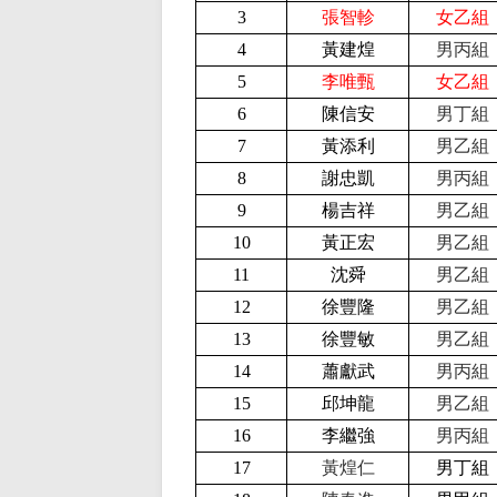
3
張智軫
女乙組
4
黃建煌
男丙組
5
李唯甄
女乙組
6
陳信安
男丁組
7
黃添利
男乙組
8
謝忠凱
男丙組
9
楊吉祥
男乙組
10
黃正宏
男乙組
11
沈舜
男乙組
12
徐豐隆
男乙組
13
徐豐敏
男乙組
14
蕭獻武
男丙組
15
邱坤龍
男乙組
16
李繼強
男丙組
17
黃煌仁
男丁組