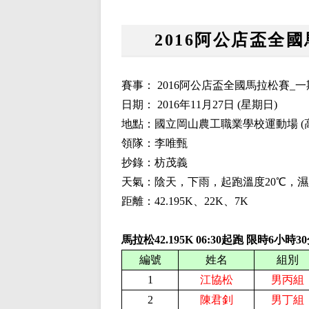
2016阿公店盃全國
賽事：
2016阿公店盃全國馬拉松賽_
日期：
2016
年
11
月
27
日
(
星期日
)
地點：國立岡山農工職業學校運動場
(
領隊：李唯甄
抄錄：枋茂義
天氣：陰天，下雨，起跑溫度
20
℃，濕
距離：42.195K、2
2
K、
7
K
馬拉松42.195K
06:
3
0起跑 限時
6
小時
3
編號
姓名
組別
1
江協松
男丙組
2
陳君釗
男丁組