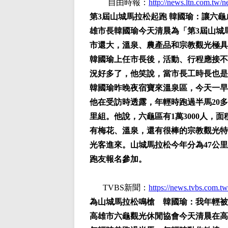
自由時報：
http://news.ltn.com.tw/
第3屆山城馬拉松起跑 韓國瑜：讓六
雄市長韓國瑜今天清晨為「第3屆山城
市還大，溫泉、農產品和宗教觀光極具
韓國瑜上任市長後，活動、行程應接不
況好多了，他笑說，當市長工時長也是
韓國瑜昨晚夜宿寶來溫泉區，今天一早
他在受訪時透露，年輕時跑過半馬20
里組。他說，六龜區有1萬3000人，
有梅花、溫泉，還有很棒的宗教觀光特
光客進來。山城馬拉松今年分為47公
跑友報名參加。
TVBS新聞：
https://news.tvbs.com.tw
為山城馬拉松鳴槍 韓國瑜：我年輕
高雄市六龜觀光休閒協會今天清晨在高