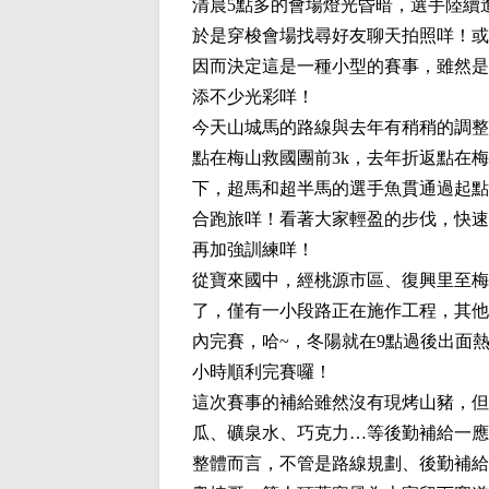
清晨5點多的會場燈光昏暗，選手陸續
於是穿梭會場找尋好友聊天拍照咩！或
因而決定這是一種小型的賽事，雖然是
添不少光彩咩！
今天山城馬的路線與去年有稍稍的調整
點在梅山救國團前3k，去年折返點在
下，超馬和超半馬的選手魚貫通過起點
合跑旅咩！看著大家輕盈的步伐，快速
再加強訓練咩！
從寶來國中，經桃源市區、復興里至梅
了，僅有一小段路正在施作工程，其他
內完賽，哈~，冬陽就在9點過後出面
小時順利完賽囉！
這次賽事的補給雖然沒有現烤山豬，但
瓜、礦泉水、巧克力…等後勤補給一應
整體而言，不管是路線規劃、後勤補給