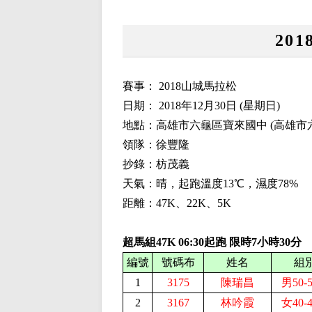
20
賽事： 2018山城馬拉松
日期： 2018年12月30日 (星期日)
地點：高雄市六龜區寶來國中 (高雄市六
領隊：徐豐隆
抄錄：枋茂義
天氣：晴，起跑溫度13℃，濕度78%
距離：47K、22K、5K
超馬組47K
06:30起跑 限時7小時30分
編號
號碼布
姓名
組
1
3175
陳瑞昌
男50-
2
3167
林吟霞
女40-