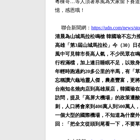
粵棟哥…等人頂著寒風為大家留下賽道
憶，感恩哦！
聯合新聞網：
https://udn.com/news/s
清晨為山城馬拉松鳴槍 韓國瑜不忘力
高雄「第3屆山城馬拉松」今（30）
風中可見韓市長高人氣，不少民眾在鳴
行程滿檔，加上連日睡眠不足，以致身
年輕時跑過約20多公里的半馬，有「
忘稱讚六龜地靈人傑，農產豐富，更將
台南知名燒肉店到高雄展店，韓國瑜在
訪問，提及「高屏大機場」的政策遭酸
刺，人口將會來到400萬人到500萬
一個大型的國際機場，不知道為什麼外
回：「把全文從頭到尾看一下，不要單