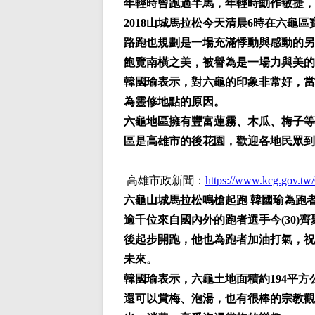
年輕時曾跑過半馬，年輕時動作敏捷，
2018山城馬拉松今天清晨6時在六
路跑也規劃是一場充滿悸動與感動的另
飽覽南橫之美，被譽為是一場力與美的
韓國瑜表示，對六龜的印象非常好，當
為靈修地點的原因。
六龜地區擁有豐富蓮霧、木瓜、梅子等
區是高雄市的後花園，歡迎各地民眾到
高雄市政新聞：
https://www.kcg.gov
六龜山城馬拉松鳴槍起跑 韓國瑜為跑
逾千位來自國內外的跑者選手今(30)
後起步開跑，他也為跑者加油打氣，祝
未來。
韓國瑜表示，六龜土地面積約194平
還可以賞梅、泡湯，也有很棒的宗教觀