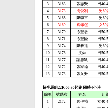
3
3168
張志榮
男40-
4
3178
周俊利
男60
5
3166
陳季言
男60
6
3169
袁珮瑄
女50
7
3170
徐豐敏
男50-
8
3171
徐豐隆
男50-
9
3174
陳春進
男60
10
3176
沈舜
男50-
11
3177
謝忠凱
男40-
12
3172
張家綸
男40-
13
3173
張又升
男50-
超半馬組22K
06:30起跑 限時4小時
編號
號碼布
姓名
組
1
2172
鄭伊禎
女40-