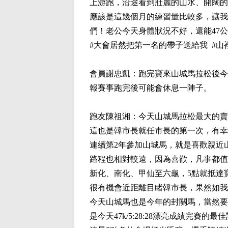
上游跑，沿途看到壯麗的山水、開闊的
應該是這幾個月的練習量比較多，讓我
們！老公今天身體狀況不好，還能47公
#大會居然把第一名的帶子送給我 #
會員
謝忠凱
：跑完寶來山城馬拉松後今
報賽事跑完後可能會休息一陣子。
跑友
陳祖湘
：今天山城馬拉松最大的賣
這也是韓市長就任市長的第一次，有幸
連續第2年參加山城馬，就是喜歡親近
路程也相對較遠，因為喜歡，凡事都值
新化、南化、甲仙至六龜，5點就抵達
很有機會近距離目睹韓市長，果然如我
今天山城馬也是今年的封關馬，當然要有
是今天47k/5:28:28漂亮成績完賽的最