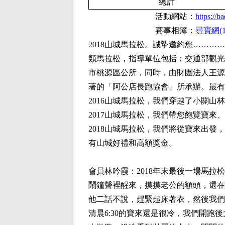
總計
活動網站：
https://
賽事相簿：
尋寶網(1
2018山城馬拉松。誠摯邀約您………
類馬拉松，指導單位包括：交通部觀光
市桃源區公所，同時，由財團法人王源
著的「阿公店長跑協會」所承辦。最有
2016山城馬拉松，我們穿越了小關山
2017山城馬拉松，我們帶您飽覽寶
2018山城馬拉松，我們將從寶來出
有山城好禮和高額獎金。
會員
林吟霞
：2018年末最後一場馬拉
鬧鐘聲裡醒來，摸摸老公的額頭，還在
他二話不說，趕緊起床著衣，然後我們
清晨6:30的寶來還是很冷，我們開跑