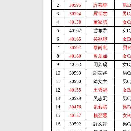
2
30595
許慕驊
男E
3
30594
羅世杰
男D
4
40158
董家琪
女C
5
40162
游雅君
女D
6
40165
吳宛靜
女E
7
30597
蔡尚宏
男F
8
40160
曾意如
女C
9
40163
周芳瑀
女D
10
30593
謝茲耀
男C
11
30590
陳文章
男C
12
40155
王秀絹
女B
13
30589
吳志宏
男C
14
30476
張昶祺
男E
15
40157
賴翌蕙
女B
16
30592
許文評
男C