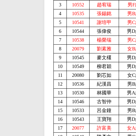
3
10552
趙宥瑞
男F
4
10535
張錫銘
男B
5
10541
謝培甲
男C
6
10544
張偉俊
男D
7
10538
楊榮瑞
男C
8
20079
劉素雅
女B
9
10545
麥文欉
男D
10
10549
柳君穎
男D
11
20080
劉芯如
女C
12
10536
紀漢昌
男B
13
10530
林國華
男A
14
10546
古智仲
男D
15
10533
呂金鐘
男B
16
10543
王寶翔
男D
17
20077
許富美
女A