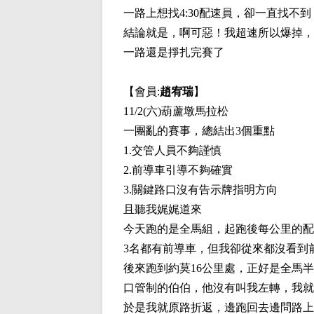
一路上想找4:30配速員，卻一直找不到
結論就是，啊可惡！我超速所以爆掉，
一路還是掙扎完賽了
【會員:
趙宥瑞
】
11/2(六)葫蘆墩馬拉松
一團亂的賽事，總結出3個重點
1.交管人員不夠謹慎
2.前導車引導不夠確實
3.關鍵路口沒有告示牌指明方向
且聽我娓娓道來
今天跑的是全馬組，起跑後每公里的配
3名都有前導車，但我卻從來都沒看到
後來跑到約莫16公里處，正好是全馬半馬
口管制的伯伯，他沒有叫我左轉，我就
於是我就原路折返，邊跑回去邊問路上