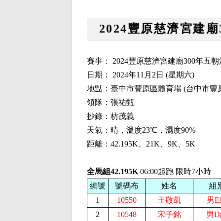
2024豐原慈濟宮建
賽事： 2024豐原慈濟宮建廟300年
日期： 2024年11月2日 (星期六)
地點：臺中市豐原區體育場 (台中市豐原
領隊：張祐甄
抄錄：枋茂義
天氣：晴，溫度23℃，濕度90%
距離：42.195K、21K、9K、5K
全馬組42.195K
06:00起跑 限時7小時
編號
號碼布
姓名
組
1
10550
王敬凱
男E
2
10548
宋子銘
男D