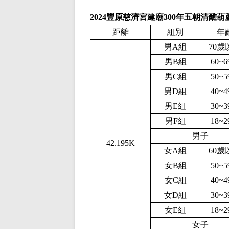
2024豐原慈濟宮建廟300年五朝清醮
距離
組別
年
男A組
70歲
男B組
60~
男C組
50~
男D組
40~
男E組
30~
男F組
18~
男子
42.195K
女A組
60歲
女B組
50~
女C組
40~
女D組
30~
女E組
18~
女子