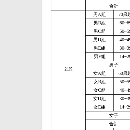
合計
男A組
70歲
男B組
60~
男C組
50~
男D組
40~
男E組
30~
男F組
14~
男子
21K
女A組
60歲
女B組
50~
女C組
40~
女D組
30~
女E組
14~
女子
合計