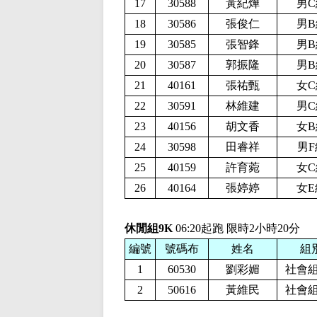
17
30588
黃紀燁
男C
18
30586
張俊仁
男B
19
30585
張智鋒
男B
20
30587
郭振隆
男B
21
40161
張祐甄
女C
22
30591
林維建
男C
23
40156
胡文香
女B
24
30598
田睿祥
男F
25
40159
許育菀
女C
26
40164
張婷婷
女E
休閒組9K
06:20起跑 限時2小時20分
編號
號碼布
姓名
組
1
60530
劉彩媚
社會組
2
50616
黃維民
社會組