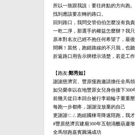
所以一致跟我說：要往終點的方向跑。
找到應該要左轉的路口。
回到路口，我問交管伯伯怎麼沒有負責
一乾二淨，那選手的權益怎麼辦？我只
原本對名次已經不抱任何希望了，最後
間啊！當然，跑錯路線的不只我，也聽
折返路口用告示牌標示清楚，若是工作
【跑友:
鄭秀如
】
謝謝慈濟宮、豐原慢跑邀請擔任全馬領
如兒榮幸以在地豐原女兒身份接下300
前幾天從日本回台被行李箱輪子重重壓
每跑一步都疼，謝謝沒放棄的自己
更謝謝ㄈㄥ跑組國棟哥降速陪跑，我才
#豐原慈濟宮建廟300年五朝清醮葫蘆
全馬領跑嘉賓圓滿成功