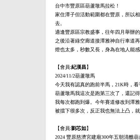
台中市豐原區葫蘆墩馬拉松！
家住潭子但活動範圍都在豐原，所以相
去。
適逢豐原區宗教盛事，往年四月舉辦的
之後沿著綠空廊道接潭雅神自行車道再
燈也太多，秒數又長，身為在地人能感
【會員:
紀漢昌
】
2024/11/2葫蘆墩馬
今天我有認真的跑前半馬，21K時，看
葫蘆墩馬我這次是跑第三次了，還記得
我每次都跑到爆。今年賽道修改到潭雅
被擋下很多次，反正我也無法上凸，就
【會員:
劉芯如
】
2024 豐原慈濟宮建廟300年五朝清醮