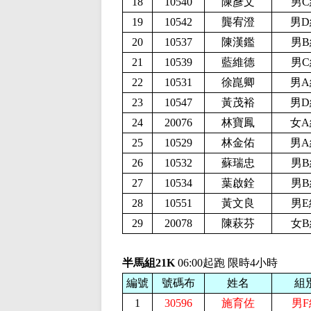
18
10540
陳彥文
男C
19
10542
龔宥澄
男D
20
10537
陳漢鑑
男B
21
10539
藍維德
男C
22
10531
徐崑卿
男A
23
10547
黃茂裕
男D
24
20076
林寶鳳
女A
25
10529
林金佑
男A
26
10532
蘇瑞忠
男B
27
10534
葉啟銓
男B
28
10551
黃文良
男E
29
20078
陳萩芬
女B
半馬組21K
06:00起跑 限時4小時
編號
號碼布
姓名
組
1
30596
施育佐
男F