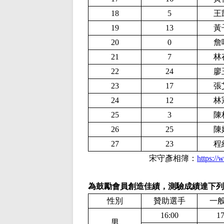
18
5
王
19
13
黃
20
0
詹
21
7
林
22
24
廖
23
17
張
24
12
林
25
3
陳
26
25
陳
27
23
程
宋守彥相簿：
https:/
為鼓勵會員創造佳績，測驗成績達下列
性別
贊助選手
一
16:00
17
男