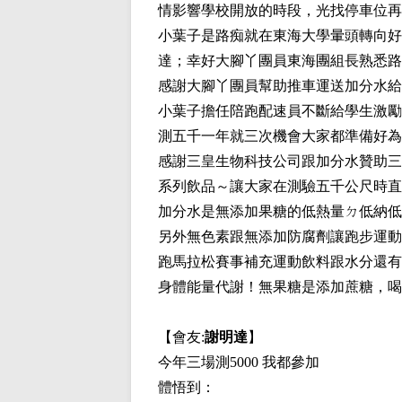
情影響學校開放的時段，光找停車位再
小葉子是路痴就在東海大學暈頭轉向好
達；幸好大腳丫團員東海團組長熟悉路
感謝大腳丫團員幫助推車運送加分水給
小葉子擔任陪跑配速員不斷給學生激勵
測五千一年就三次機會大家都準備好為
感謝三皇生物科技公司跟加分水贊助三
系列飲品～讓大家在測驗五千公尺時直
加分水是無添加果糖的低熱量ㄉ低納低
另外無色素跟無添加防腐劑讓跑步運動
跑馬拉松賽事補充運動飲料跟水分還有
身體能量代謝！無果糖是添加蔗糖，喝
【會友:
謝明達
】
今年三場測
5000
我都參加
體悟到：