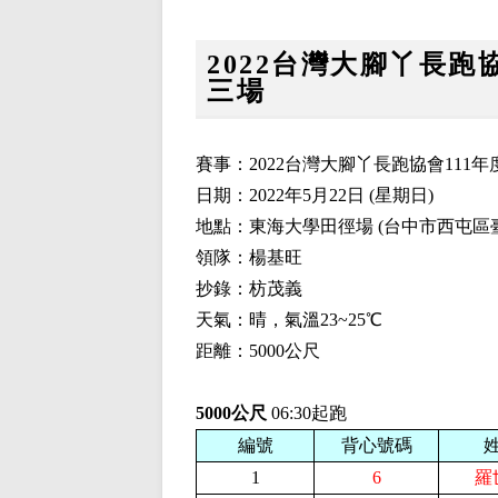
2022台灣大腳丫長跑協
三場
賽事：2022台灣大腳丫長跑協會111年
日期：2022年5月22日 (星期日)
地點：東海大學田徑場 (台中市西屯區
領隊：楊基旺
抄錄：枋茂義
天氣：晴，氣溫23~25℃
距離：5000公尺
5000公尺
06:30起跑
編號
背心號碼
1
6
羅