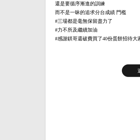
還是要循序漸進的訓練
而不是一昧的追求分台成績
門檻
#
三場都是毫無保留盡力了
#
力不所及繼續加油
#
感謝錤哥還破費買了
40
份蛋餅招待大