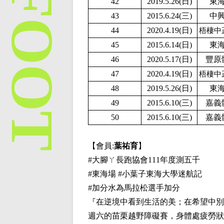
42
2019.5.26(日)
東
43
2015.6.24(三)
中
44
2020.4.19(日)
梧棲中
45
2015.6.14(日)
東
46
2020.5.17(日)
豐原
47
2020.4.19(日)
梧棲中
48
2019.5.26(日)
東
49
2015.6.10(三)
嘉義
50
2015.6.10(三)
嘉義
【會員:
葉祐育
】
#
大腳ㄚ長跑協會
111
年度測五千
#
東海場
#
小葉子東海大學迷航記
#
加分水為馬拉松選手加分
『在逆境中看到生活的美；在希望中別
週六的苗栗越野障礙賽，身體處疲勞狀