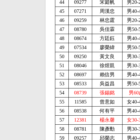
44
09277
宋庭帆
男20-
45
07271
周漢忠
男40-
46
09259
林忠霆
男20-
47
08780
吳佳霖
男50-
48
08674
方廷鈺
男40-
49
07534
廖榮緯
男50-
50
09250
黃文良
男30-
51
08046
徐煜凱
男30-
52
08697
賴信男
男40-
53
08533
吳益昌
男50-
54
08739
張錫銘
男60
55
11585
曾意如
女40-
56
08538
何有平
男40-
57
12381
楊永馨
女30-
58
08781
陳彥勳
男30-
59
09257
邱榮志
男40-