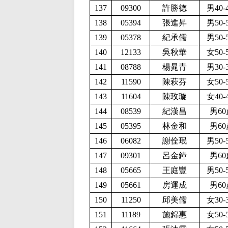
137
09300
許勝德
男40-
138
05394
張進昇
男50-
139
05378
紀承儒
男50-
140
12133
吳秋華
女50-
141
08788
楊晁青
男30-
142
11590
陳萩芬
女50-
143
11604
陳玫璇
女40-
144
08539
紀漢昌
男60
145
05395
林金和
男60
146
06082
謝佺珉
男50-
147
09301
呂金鐘
男60
148
05665
王庭豐
男50-
149
05661
房運成
男60
150
11250
邱美儒
女30-
151
11189
施錦惠
女50-