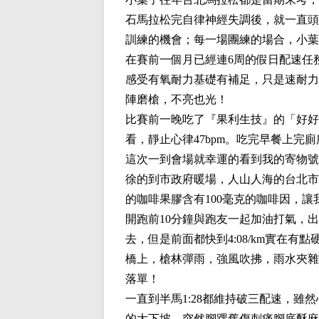
石馬拉松完自律神經失調後，就一直頭
訓練的機會；每一場團練的場合，小葉
在賽前一個月已經連6周的假日配速任務
感受有氧耐力基礎有補足，只是速耐力的維
陣磨槍，不亮也光！
比賽前一晚吃了『果利生技』的「好好
看，靜止心律47bpm。吃完早餐上
這次一到會場就幸運的看到我的寄物號
徐的到市政府暖場，人山人海的台北市
的咖啡果膠含有100毫克的咖啡因，
開跑前10分鐘與跑友一起加油打氣，
去，但是前面都快到4:08/km實在有
橋上，槍林彈雨，強風吹拂，雨水夾雜
落單！
一直到半馬1:28都維持破三配速，雖
的大下坡，突然腳踝舊傷刺痛腳底酥麻，