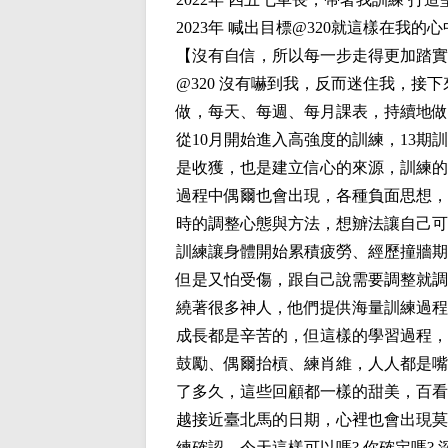
2023年 喊出目標@320就這樣在我的
【沒有自信，所以每一步走得更加踏實
@320 沒有嚇到我，反而迷住我，接下
做，每天、每週、每月課表，持續地做，
從10月開始進入高強度的訓練，13
是收獲，也是建立信心的來源，訓練的
過程中偶爾也會出現，各種負面思想，
時的調整心態與方法，想辧法讓自己可
訓練讓身體開始累積疲勞、經歷撞牆期
但是又怕受傷，跟自己說需要調整就調
繞著很多神人，他們提供海量訓練過程
成長都是辛苦的，但這樣的學習過程，
鼓勵、偶爾抬槓、練肖維，人人都是嘴
了多久，這些回顧都一樣的甜美，百看
越接近臺北馬的日期，心裡也會出現莫
練確認，今天這樣可以嗎? 你確定嗎