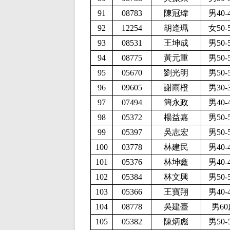
91
08783
陳冠瑋
男40-
92
12254
胡逢珮
女50-
93
08531
王坤成
男50-
94
08775
黃元重
男50-
95
05670
劉光明
男50-
96
09605
謝雨橙
男30-
97
07494
簡永政
男40-
98
05372
楊益嘉
男50-
99
05397
吳志宏
男50-
100
03778
林建民
男40-
101
05376
林坤鑫
男40-
102
05384
林文興
男50-
103
05366
王寶翔
男40-
104
08778
吳建臺
男60
105
05382
陳炳彪
男50-