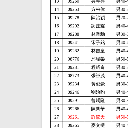
13
09260
吳坤异
男40-
14
09253
方柏偉
男30-
15
09278
陳治穎
男20-
16
09292
謝茲耀
男40-
17
09288
林業勳
男30-
18
09241
宋子銘
男40-
19
09282
林吉皇
男40-
20
08776
邱瑞榮
男50-
21
09231
程紹奇
男30-
22
08773
張謙茂
男40-
23
09234
黃俊豪
男30-
24
09246
劉治昀
男40-
25
09291
曾嶠隆
男30-
26
09266
陳凱華
男40-
27
09261
許擎天
男50-
28
09265
麥文欉
男40-