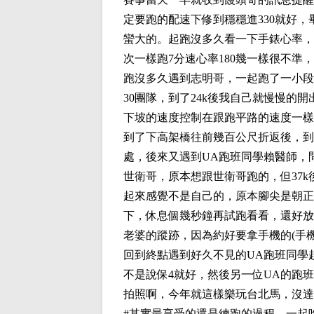
定要跑的配速下修到穩穩進330就好，
蠻大的。起跑沒多久看一下手錶心率，靠
次一樣跑7分速心率180幾一樣很不
跑沒多久遇到志明哥，一起跑了一小段，
30團隊，到了24k後我自己就慢慢
下坡的速度控制在跟跑平路的速度一樣
到了下高架橋往前幾百公尺折返後，到達
處，後來又遇到UA跑班同學賴醫師，
世衛哥，原本想跟世衛哥跑的，但37k
起來感覺不是自己的，原本腳尖是朝正
下，休息個幾秒鐘再試跑看看，還好放
老婆的蹤跡，因為約好要拿手機的(手
回到終點遇到好久不見的UA跑班同學
不是說保4就好，然後另一位UA的跑
拍照啊，今年就這樣樂玩台北馬，沒達
#其實最享受的還是練跑的過程，一起