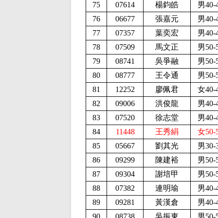
75
07614
楊鈞皓
男40-
76
06677
張嘉元
男40-
77
07357
葉奕宏
男40-
78
07509
馬文正
男50-
79
08741
吳爭融
男50-
80
08777
王令通
男50-
81
12252
廖佩君
女40-
82
09006
洪俊龍
男40-
83
07520
徐志堂
男40-
84
11448
王秀絹
女50-
85
05667
劉其光
男30-
86
09299
陳建裕
男50-
87
09304
謝培甲
男50-
88
07382
連明瑜
男40-
89
09281
黃漢倉
男40-
90
08738
吳振東
男50-