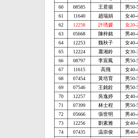
60
08585
王君揚
男50-
61
11640
趙瑞娟
女40-
62
12258
許琇媛
女20-
63
05668
陳梓銘
男40-
64
12253
魏秋子
女40-
65
12224
蕭湘鈴
女30-
66
08797
李宸鳳
男50-
67
11615
高飛
女40-
68
07454
黃培育
男50-
69
07546
王銘銓
男50-
70
12257
吳逸婷
女40-
71
07399
林士程
男50-
72
05666
張世明
男40-
73
12256
劉素雅
女40-
74
07435
温崇俊
男40-