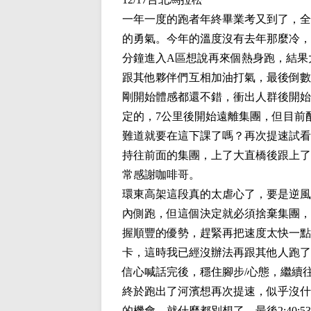
一年一度的跑者年終畢業考又到了，全
的勇氣。今年的溫度沒有去年那麼冷，
分鐘進入A區想說再來個熱身跑，結果
跟其他夥伴們互相加油打氣，最後倒數
剛開始體感都還不錯，衝出人群後開始
定的，7公里後開始遠離集團，但目前配
難道就要在這下課了嗎？再次提速試看
持往前面的集團，上了大直橋後跟上了
常感謝咖啡哥。
環東高架這段真的太虐心了，要是逆風
內側跑，但這個決定就必須捨棄集團，
握順豐的優勢，趕緊再把速度太快一點
卡，這時我已經沒辦法再跟其他人跑了
信心喊話完後，穩住腳步/心態，繼續
終於跑出了河濱想再次提速，似乎沒什
的機會，就什麼都別想了，最後2:40