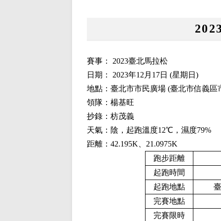
20
賽事： 2023臺北馬拉松
日期： 2023年12月17日 (星期日)
地點：臺北市市民廣場 (臺北市信義區
領隊：楊基旺
抄錄：枋茂義
天氣：陰，起跑溫度12℃，濕度79%
距離：42.195K、21.0975K
跑步距離
起跑時間
起跑地點
完賽地點
完賽限時