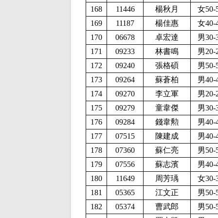
168
11446
楊秋月
女50-
169
11187
楊佳惠
女40-
170
06678
卓宏達
男30-
171
09233
林書鳴
男20-
172
09240
張格碩
男50-
173
09264
蘇蒼柏
男40-
174
09270
李立軍
男20-
175
09279
童韋傑
男30-
176
09284
錢韋勲
男40-
177
07515
陳建成
男40-
178
07360
蘇仁亮
男50-
179
07556
蘇志濱
男40-
180
11649
周芳瑀
女30-
181
05365
江文正
男50-
182
05374
曹武郎
男50-