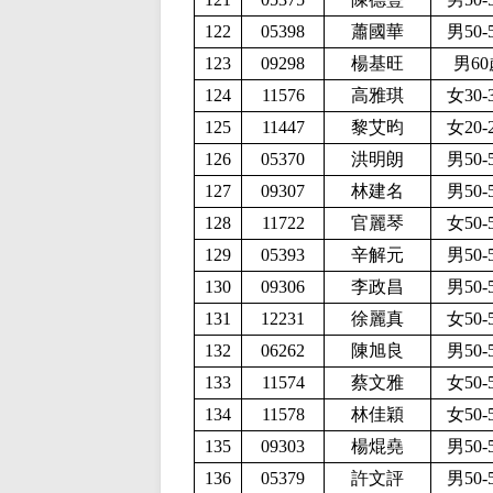
122
05398
蕭國華
男50-
123
09298
楊基旺
男60
124
11576
高雅琪
女30-
125
11447
黎艾昀
女20-
126
05370
洪明朗
男50-
127
09307
林建名
男50-
128
11722
官麗琴
女50-
129
05393
辛解元
男50-
130
09306
李政昌
男50-
131
12231
徐麗真
女50-
132
06262
陳旭良
男50-
133
11574
蔡文雅
女50-
134
11578
林佳穎
女50-
135
09303
楊焜堯
男50-
136
05379
許文評
男50-