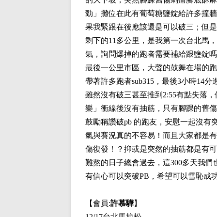
勁」攤位在此有葡萄糖鹽錠給許多撞牆
果我緊跟在後應該還是可以破三；但是
剩下的11多公里，是我第一次台北馬
氣，詢問爆掉的跑者需要補給跟鹽錠嗎
最後一公里市區，大聲的鼓舞在場的跑
帶著許多跑者sub315，最後3小時14
雖然沒有破三甚至推到2:55有點失
樂」衝線後沒有抽筋，只有腳踝的舊傷隱隱
鼓勵稱讚破pb 的跑友，安慰一起沒
氣與賽況真的不容易！而且大家都是有
傷復發！？抑或是突然的抽筋都是有可
難熬的日子總會過去，這300多天我
有信心可以突破PB，希望可以雪恥成
【會員:
許慕驊
】
12/17台北馬拉松