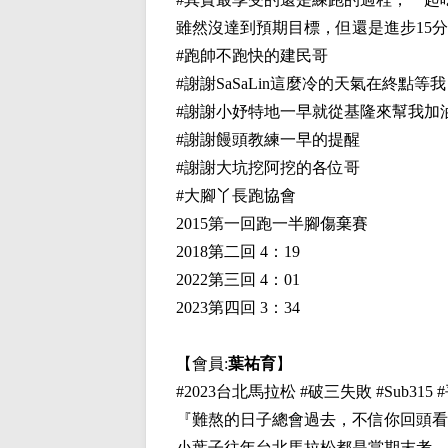
雖然沒達到預期目標，但還是進步15分
#跑帥不跑快的建民哥
#謝謝SaSaLin這麼冷的天氣在終點等我
#謝謝小妤特地一早就從基隆來幫我加
#謝謝饅頭教練一早的提醒
#謝謝大坑挖阿挖的各位哥
#大腳丫長跑協會
2015第一回跑一半腳傷棄賽
2018第二回 4：19
2022第三回 4：01
2023第四回 3：34
【會員:
葉祐育
】
#2023台北馬拉松 #破三失敗 #Sub315
『難熬的日子總會過去，不信你回頭看
小葉子往年台北馬拉松都是當期末考，