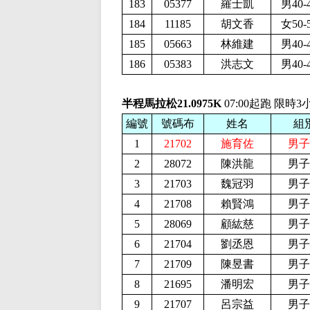
183
05377
羅士凱
男40-
184
11185
胡文香
女50-
185
05663
林維建
男40-
186
05383
洪志文
男40-
半程馬拉松21.0975K
07:00起跑 限時3
編號
號碼布
姓名
組
1
21702
施育佐
男子
2
28072
陳洪龍
男子
3
21703
魏冠羽
男子
4
21708
賴賢鴻
男子
5
28069
顧紘慈
男子
6
21704
劉丞恩
男子
7
21709
陳昱書
男子
8
21695
潘明宏
男子
9
21707
呂宗益
男子