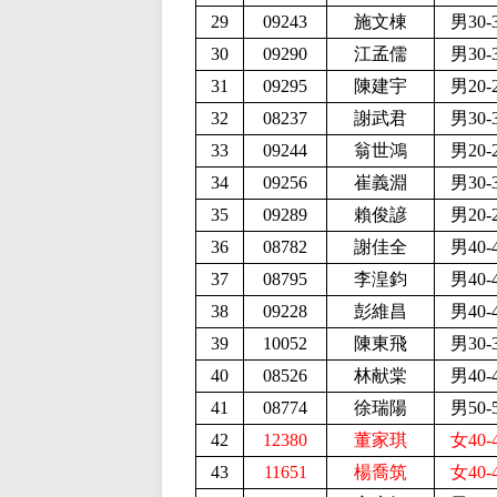
29
09243
施文棟
男30-
30
09290
江孟儒
男30-
31
09295
陳建宇
男20-
32
08237
謝武君
男30-
33
09244
翁世鴻
男20-
34
09256
崔義淵
男30-
35
09289
賴俊諺
男20-
36
08782
謝佳全
男40-
37
08795
李湟鈞
男40-
38
09228
彭維昌
男40-
39
10052
陳東飛
男30-
40
08526
林献棠
男40-
41
08774
徐瑞陽
男50-
42
12380
董家琪
女40-
43
11651
楊喬筑
女40-