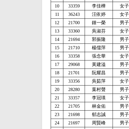
10
33359
李佳樺
女子
11
36243
汪依婷
女子
12
21700
鍾一榮
男子
13
33360
吳淑芬
女子
14
21694
郭振隆
男子
15
21710
楊儒萍
男子
16
33358
張念華
女子
17
29068
黃建溢
男子
18
21701
阮耀昌
男子
19
33356
吳茹萍
女子
20
28280
葉村聲
男子
21
33357
李冠瑛
女子
22
21705
林金佑
男子
23
21698
郁志誠
男子
24
21697
周賢峰
男子