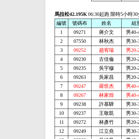
馬拉松42.195K
06:30起跑 限時5小時3
編號
號碼布
姓名
組
1
09271
蔣介文
男40-
2
07550
林秋杰
男30-
3
09252
趙宥瑞
男20-
4
09230
古佳倫
男20-
5
09235
吳宇穆
男20-
6
09263
吳家昌
男20-
7
09247
羅世杰
男40-
8
09267
林家煌
男40-
9
09238
許慕驊
男30-
10
09237
王敬凱
男30-
11
09272
林彥竹
男20-
12
09249
江立堯
男30-