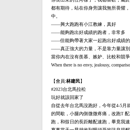
都有期待，站在你身旁讓我無所畏懼，
中。
——興大跑跑有小江教練，真好
——能夠跑出好成績的跑者，非常多
——但能夠帶著大家一起跑出好成績的
——真正強大的力量，不是靠力量讓別
當你內在沒有羨慕、嫉妒、比較和競爭
When there is no envy, jealousy, compariso
【會員:
林建民
】
#2023台北馬拉松
玩好就該回家了
自從去年台北馬沒跑好，今年從4-5月就
的間歇，小腿內側微微疼痛，改跑T 
跑，和假日的長距離配速跑，畢竟我速
賽事當天一早就收到饅頭哥的訊息提醒