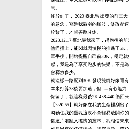
息。
終於到了， 2023 臺北馬 出發的
的意念，寫進我微弱的腦波，修改配速計
栓緊了，才肯善罷甘休。
2023.12.17 臺北馬我來了，起
他們撞上，能閃就閃慢慢的推進了5K，感謝
牽手後，開始提醒自己前30K，穩定
感，我是為了享受跑步的快樂，不是為
會釋放多少。
就這樣一路配到30K 發現雙腳好像還有
本來打算38後要加速，但......有
保留了，就這樣最後2K 438-440 衝回
【3:20:55】就好像在我的生命裡
勾勒住我的靈魂這次不會輕易放開你的
懼這片混亂又擁擠的叢林，我相信未來
你長出來的任何樣子，我都喜歡，屬於