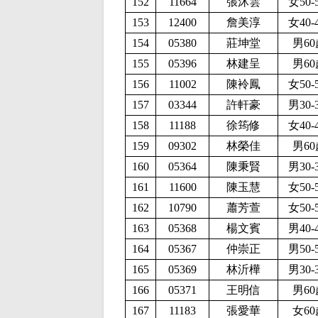
152
11664
張沐雲
女50-
153
12400
詹美淳
女40-
154
05380
莊坤堂
男60
155
05396
林建呈
男60
156
11002
陳袊鳳
女50-
157
03344
許軒豪
男30-
158
11188
徐筠修
女40-
159
09302
林榮佳
男60
160
05364
陳秉賢
男30-
161
11600
陳玉慧
女50-
162
10790
蕭芳萱
女50-
163
05368
楊文賓
男40-
164
05367
仲崇正
男50-
165
05369
林沂樺
男30-
166
05371
王明信
男60
167
11183
張愛華
女60