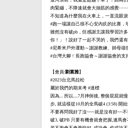
肉緊繃，不降速就會大抽筋的感覺⋯⋯
不知道為什麼我在火車上，一直流眼淚
#跑一場讓自己很不心安內疚的比賽，
雖然沒有破pb，但感謝主讓我學習許
你！」！說好了一起不哭的，我們還有很
#尼希米戶外運動～謝謝教練、師母禱
#台灣大腳ㄚ長跑協會～謝謝協會的支
【會員:
劉素雅
】
#2023台北馬拉松
屬於我們的期末考 #達標
因為... 所以....7月摔倒後, 整個
步, 就這樣從10月的全馬破4 (3:58)
不要再問我好了沒~~~就是沒有好~~不要
破3, 破PB 只要有機會就會把握,連馬會
若不跑會不會更快好, 或許會, 也或許