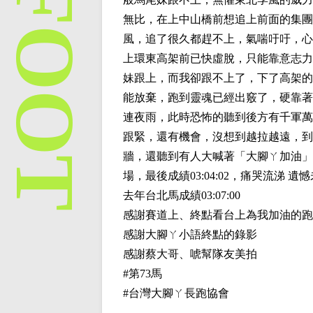
無比，在上中山橋前想追上前面的集團
風，追了很久都趕不上，氣喘吁吁，心
上環東高架前已快虛脫，只能靠意志力硬
妹跟上，而我卻跟不上了，下了高架的折
能放棄，跑到靈魂已經出竅了，硬靠著
連夜雨，此時恐怖的聽到後方有千軍萬
跟緊，還有機會，沒想到越拉越遠，到
牆，還聽到有人大喊著「大腳ㄚ加油」
場，最後成績03:04:02，痛哭流涕 遺憾未
去年台北馬成績03:07:00
感謝賽道上、終點看台上為我加油的跑
感謝大腳ㄚ小語終點的錄影
感謝蔡大哥、唬幫隊友美拍
#第73馬
#台灣大腳ㄚ長跑協會