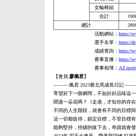
女輪椅組
合計
190
總計
280
活動網站：
https://
選手名單：
https:/
成績查詢：
https://
賽事直播：
https:/
賽事相簿：
All sport
【會員:
廖佩君
】
——— 佩君 2023臺北馬成長日記 ——
寄望於下一個瞬間，不如好好品味這一
聞過一朵花嗎？《走過，才知你的存在
不同的人生階段，就會有不同的目標與
這一切都值得，鎖定目標，不管目標有
能夠堅持，持續的做下去，奇蹟就會發
2022年 四五七車長，帶著我訓練 打造