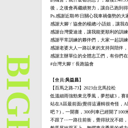
後，之後會再繼續努力，讓自己跑到得
Ps.感謝近期/昨日關心我車禍傷勢的
感謝大腳ㄚ協會的楊總/小語姐，讓我
感謝台灣愛迪達，讓我能更順利的訓練
感謝平常訓練的夥伴們，大家一起訓練
感謝老婆大人一路以來的支持與陪伴，
感謝主辦單位的全體志工們，有你們在
#台灣大腳ㄚ長跑協會
【會員:
吳益昌
】
【百馬之路-73】2023台北馬拉松
低溫細雨強勁東北季風，夢想破3，賽前
站在A區最前面(覺得這邏輯很奇怪，A
吧？)，一開賽，300列車已經開了10
不跟了⋯一路往前衝，覺得狀況不錯，
般馬尾妹跟不上，無懼東北季風的威力，