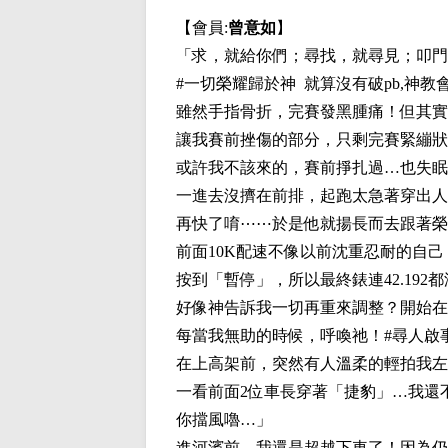
【會員:
曾意如
】
「求，就給你們；尋找，就尋見；叩門
#一切榮耀歸於神 就算沒有破pb,神
雖然手指骨折，完賽發黑腫痛！但其實
讓我賽前挫傷的部分，只剩完賽緊繃狀
或許我不該來的，賽前掙扎過…也失眠
一進去沒擠在前排，起跑太急著穿出人
再快了唷⋯⋯於是他就揚長而去跟著榮
前面10K配速不像以前沈重忍耐的自
按到「暫停」，所以最終錶連42.192
好像神告訴我一切再重來調整？開始在
每當我無助的時候，呼喚祂！#尋人啟
在上高架前，突然有人溫柔的輕拍我左
一看前面2位車長穿著「捷豹」…我還
你擋風嚕…」
進河濱前，我還是超越下車了！因為仍