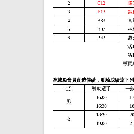
2
C12
陳
3
E13
魏
4
B
33
官
5
B
07
林
6
B
42
蕭
活
活
尋寶
為鼓勵會員創造佳績，測驗成績達下列
性別
贊助選手
一
16:00
17
男
16:30
18
18:30
20
女
19:00
21