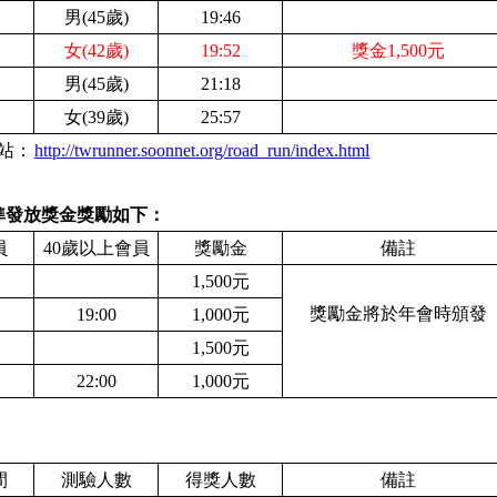
男(45歲)
19:46
女(42歲)
19:52
獎金1,500元
男(45歲)
21:18
女(39歲)
25:57
站：
http://twrunner.soonnet.org/road_run/index.html
準發放獎金獎勵如下：
員
4
0歲以上會員
獎勵金
備註
1
,500元
獎勵金將於年會時頒發
19:00
1
,000元
1
,500元
22:00
1
,000元
間
測驗人數
得獎人數
備註