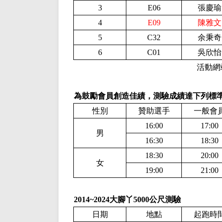
3
E06
張慶瑜
4
E09
陳雅文
5
C32
余秉奇
6
C01
吳欣怡
活動網
為鼓勵會員創造佳績，測驗成績達下列標
性別
贊助選手
一般會
16:00
17:00
男
16:30
18:30
18:30
20:00
女
19:00
21:00
2014~2024大腳丫5000公尺測驗
日期
地點
起跑時