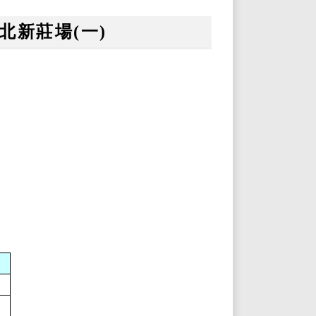
丫北新莊場(一)