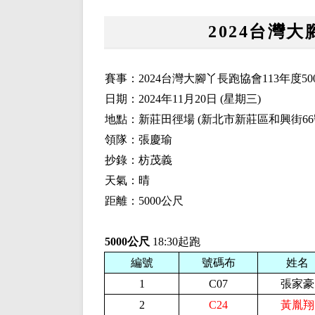
2024台灣大
賽事：2024台灣大腳丫長跑協會113年度50
日期：2024年11月20日 (星期三)
地點：新莊田徑場 (新北市新莊區和興街6
領隊：張慶瑜
抄錄：枋茂義
天氣：晴
距離：5000公尺
5000公尺
18:30起跑
編號
號碼布
姓名
1
C07
張家豪
2
C24
黃胤翔