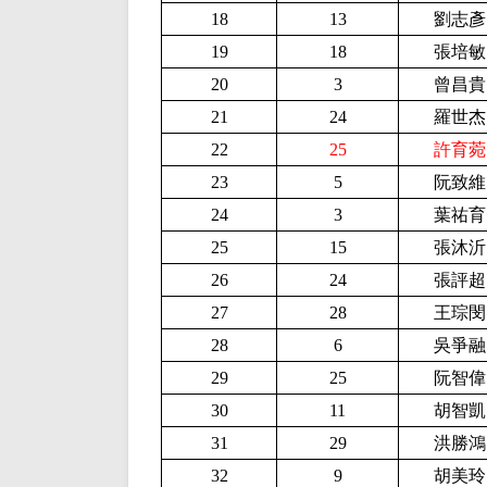
18
13
劉志彥
19
18
張培敏
20
3
曾昌貴
21
24
羅世杰
22
25
許育菀
23
5
阮致維
24
3
葉祐育
25
15
張沐沂
26
24
張評超
27
28
王琮閔
28
6
吳爭融
29
25
阮智偉
30
11
胡智凱
31
29
洪勝鴻
32
9
胡美玲