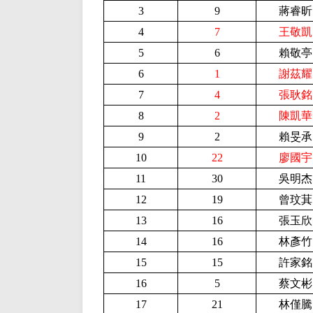
3
9
蔣睿昕
4
7
王敬凱
5
6
賴敬亭
6
1
謝茲耀
7
4
張耿銘
8
2
陳凱華
9
2
賴旻承
10
22
廖國宇
11
30
吳明杰
12
19
曾玟萁
13
16
張玉欣
14
16
林彥竹
15
15
許家銘
16
5
蔡文彬
17
21
林僅騰