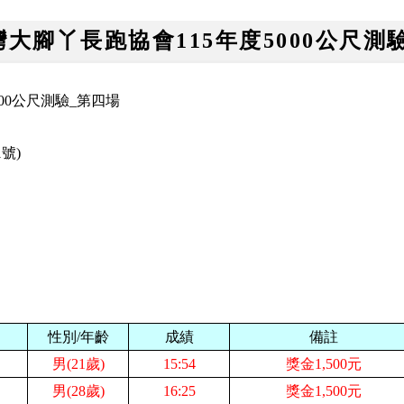
台灣大腳丫長跑協會115年度5000公尺測
000公尺測驗_第四場
21號)
性別/年齡
成績
備註
男(21歲)
15:54
獎金1,500元
男(28歲)
16:25
獎金1,500元