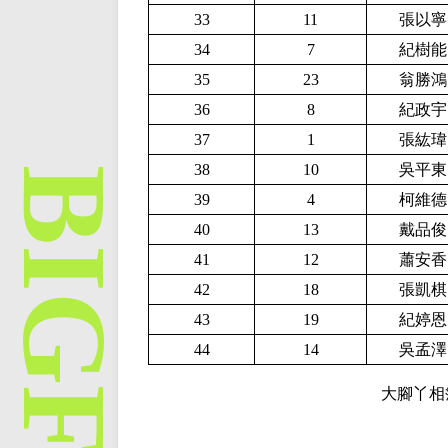
33
11
張以寧
34
7
紀樹能
35
23
翁勝鴻
36
8
紀政宇
37
1
張紘瑋
38
10
吳平東
39
4
柯維德
40
13
戴品俊
41
12
蕭安香
42
18
張凱棋
43
19
紀婷恩
44
14
吳孟澤
大腳丫相