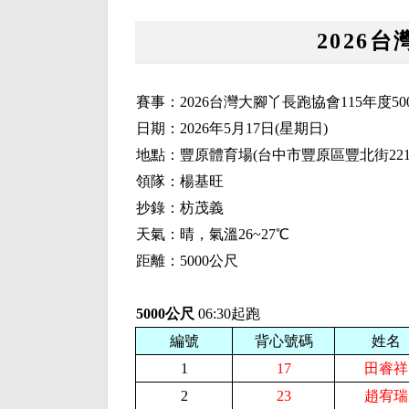
2026
賽事：2026台灣大腳丫長跑協會115年度5
日期：2026年5月17日(星期日)
地點：豐原體育場(台中市豐原區豐北街2
領隊：楊基旺
抄錄：枋茂義
天氣：晴，氣溫26~27℃
距離：5000公尺
5000公尺
06:30起跑
編號
背心號碼
姓名
1
17
田睿祥
2
23
趙宥瑞