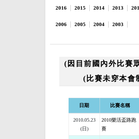
2016
2015
2014
2013
20
2006
2005
2004
2003
(因目前國內外比賽
(比賽未穿本會
日期
比賽名稱
2010.05.23
2010樂活盃路跑
(日)
賽