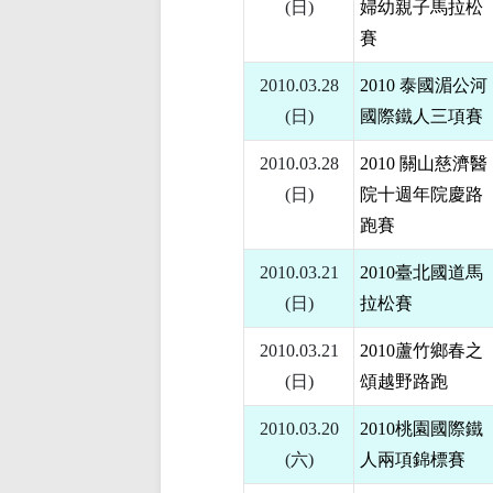
(日)
婦幼親子馬拉松
賽
2010.03.28
2010 泰國湄公河
(日)
國際鐵人三項賽
2010.03.28
2010 關山慈濟醫
(日)
院十週年院慶路
跑賽
2010.03.21
2010臺北國道馬
(日)
拉松賽
2010.03.21
2010蘆竹鄉春之
(日)
頌越野路跑
2010.03.20
2010桃園國際鐵
(六)
人兩項錦標賽