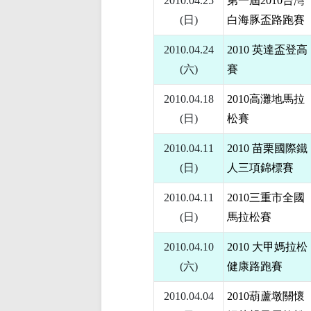
2010.04.25
第一屆2010台灣
(日)
白海豚盃路跑賽
2010.04.24
2010 英達盃登高
(六)
賽
2010.04.18
2010高灘地馬拉
(日)
松賽
2010.04.11
2010 苗栗國際鐵
(日)
人三項錦標賽
2010.04.11
2010三重市全國
(日)
馬拉松賽
2010.04.10
2010 大甲媽拉松
(六)
健康路跑賽
2010.04.04
2010葫蘆墩關懷