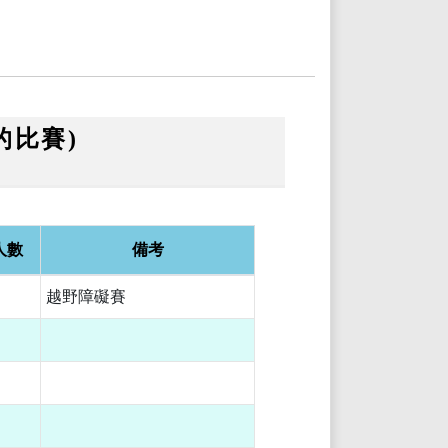
的比賽)
人數
備考
越野障礙賽