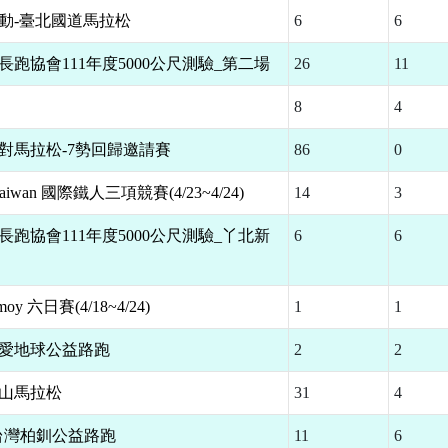
運動-臺北國道馬拉松
6
6
丫長跑協會111年度5000公尺測驗_第二場
26
11
8
4
派對馬拉松-7勢回歸邀請賽
86
0
e Taiwan 國際鐵人三項競賽(4/23~4/24)
14
3
丫長跑協會111年度5000公尺測驗_丫北新
6
6
nmoy 六日賽(4/18~4/24)
1
1
盃愛地球公益路跑
2
2
梨山馬拉松
31
4
C台灣柏釧公益路跑
11
6