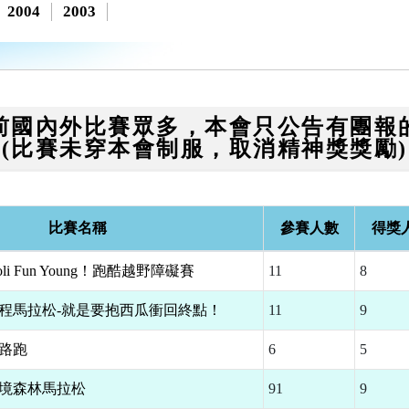
2004
2003
前國內外比賽眾多，本會只公告有團報
(比賽未穿本會制服，取消精神獎獎勵)
比賽名稱
參賽人數
得獎
oli Fun Young！跑酷越野障礙賽
11
8
瓜半程馬拉松-就是要抱西瓜衝回終點！
11
9
端路跑
6
5
秘境森林馬拉松
91
9