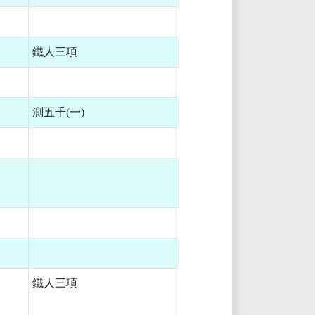
鐵人三項
測五千(一)
鐵人三項