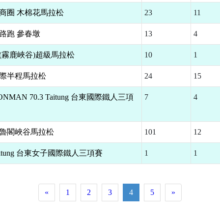
河商圈 木棉花馬拉松
23
11
城路跑 參春墩
13
4
橫(霧鹿峽谷)超級馬拉松
10
1
國際半程馬拉松
24
15
 IRONMAN 70.3 Taitung 台東國際鐵人三項
7
4
太魯閣峽谷馬拉松
101
12
rl Taitung 台東女子國際鐵人三項賽
1
1
«
1
2
3
4
5
»