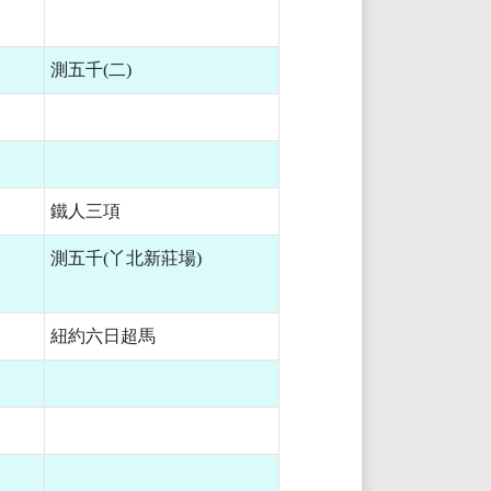
測五千(二)
鐵人三項
測五千(丫北新莊場)
紐約六日超馬