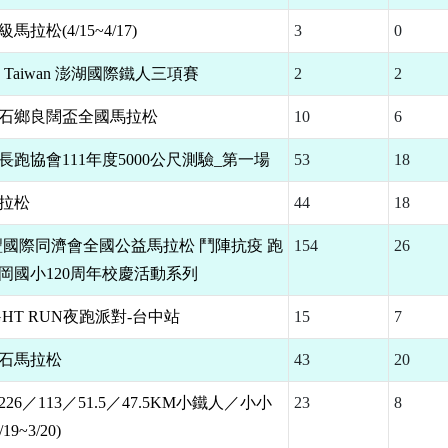
馬拉松(4/15~4/17)
3
0
AN Taiwan 澎湖國際鐵人三項賽
2
2
屆東石鄉良闊盃全國馬拉松
10
6
丫長跑協會111年度5000公尺測驗_第一場
53
18
馬拉松
44
18
神豐國際同濟會全國公益馬拉松 鬥陣抗疫 跑
154
26
岡國小120周年校慶活動系列
NIGHT RUN夜跑派對-台中站
15
7
金石馬拉松
43
20
26／113／51.5／47.5KM小鐵人／小小
23
8
9~3/20)